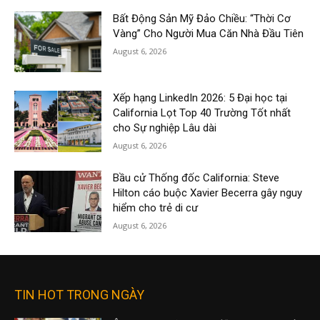
Bất Động Sản Mỹ Đảo Chiều: “Thời Cơ
Vàng” Cho Người Mua Căn Nhà Đầu Tiên
August 6, 2026
Xếp hạng LinkedIn 2026: 5 Đại học tại
California Lọt Top 40 Trường Tốt nhất
cho Sự nghiệp Lâu dài
August 6, 2026
Bầu cử Thống đốc California: Steve
Hilton cáo buộc Xavier Becerra gây nguy
hiểm cho trẻ di cư
August 6, 2026
TIN HOT TRONG NGÀY