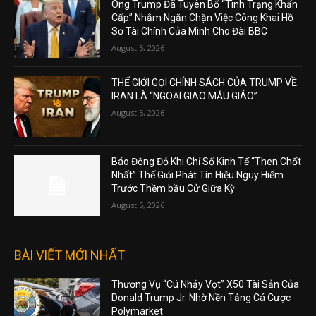
Ông Trump Đã Tuyên Bố “Tình Trạng Khẩn
Cấp” Nhằm Ngăn Chặn Việc Công Khai Hồ
Sơ Tài Chính Của Mình Cho Đài BBC
August 5, 2026
THẾ GIỚI GỌI CHÍNH SÁCH CỦA TRUMP VỀ
IRAN LÀ “NGOẠI GIAO MẪU GIÁO”
August 5, 2026
Báo Động Đỏ Khi Chỉ Số Kinh Tế “Then Chốt
Nhất” Thế Giới Phát Tín Hiệu Nguy Hiểm
Trước Thềm bầu Cử Giữa Kỳ
August 5, 2026
BÀI VIẾT MỚI NHẤT
Thương Vụ “Cú Nhảy Vọt” X50 Tài Sản Của
Donald Trump Jr. Nhờ Nền Tảng Cá Cược
Polymarket