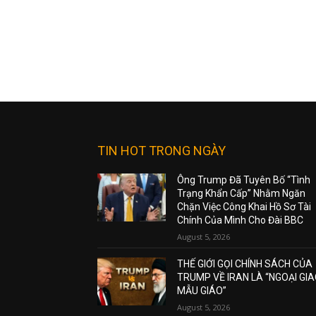
TIN HOT TRONG NGÀY
Ông Trump Đã Tuyên Bố “Tình
Trạng Khẩn Cấp” Nhằm Ngăn
Chặn Việc Công Khai Hồ Sơ Tài
Chính Của Mình Cho Đài BBC
August 5, 2026
THẾ GIỚI GỌI CHÍNH SÁCH CỦA
TRUMP VỀ IRAN LÀ “NGOẠI GI
MẪU GIÁO”
August 5, 2026