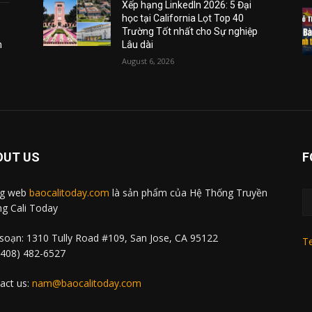
Xếp hạng LinkedIn 2026: 5 Đại
học tại California Lọt Top 40
Trường Tốt nhất cho Sự nghiệp
m
Lâu dài
August 6, 2026
OUT US
F
ng web
baocalitoday.com
là sản phẩm của Hệ Thống Truyền
g Cali Today
soạn: 1310 Tully Road #109, San Jose, CA 95122
Te
 (408) 482-6527
act us:
nam@baocalitoday.com