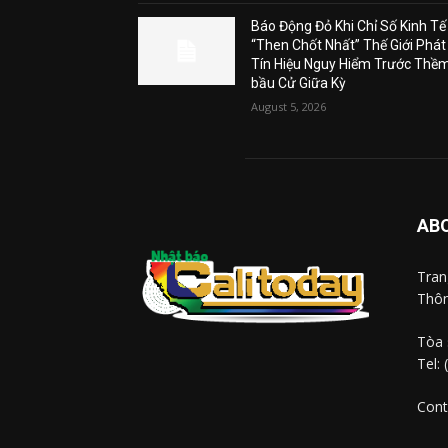
Báo Động Đỏ Khi Chỉ Số Kinh Tế
“Then Chốt Nhất” Thế Giới Phát
Tín Hiệu Nguy Hiểm Trước Thề
bầu Cử Giữa Kỳ
August 5, 2026
AB
Tra
Thôn
Tòa 
Tel:
Cont