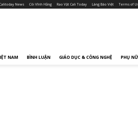
Calitoday News
Cõi Vĩnh Hằng
Rao Vặt Cali Today
Làng Báo Việt
Terms of U
IỆT NAM
BÌNH LUẬN
GIÁO DỤC & CÔNG NGHỆ
PHỤ N