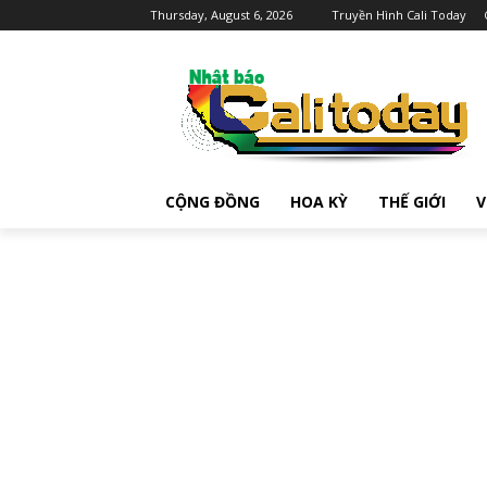
Thursday, August 6, 2026
Truyền Hình Cali Today
CỘNG ĐỒNG
HOA KỲ
THẾ GIỚI
V