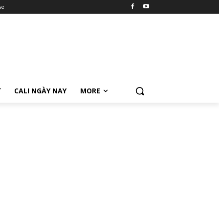
se
Ữ
CALI NGÀY NAY
MORE