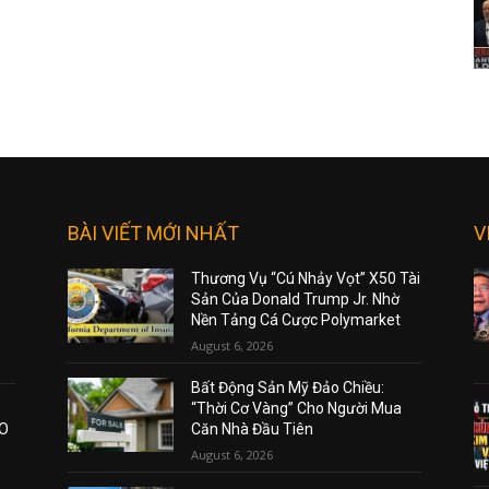
BÀI VIẾT MỚI NHẤT
V
Thương Vụ “Cú Nhảy Vọt” X50 Tài
Sản Của Donald Trump Jr. Nhờ
Nền Tảng Cá Cược Polymarket
August 6, 2026
Bất Động Sản Mỹ Đảo Chiều:
“Thời Cơ Vàng” Cho Người Mua
AO
Căn Nhà Đầu Tiên
August 6, 2026