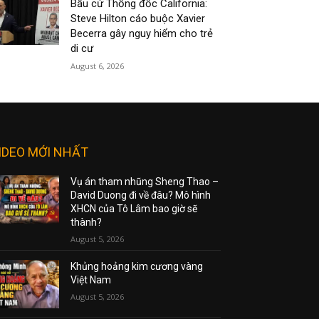
Bầu cử Thống đốc California:
Steve Hilton cáo buộc Xavier
Becerra gây nguy hiểm cho trẻ
di cư
August 6, 2026
IDEO MỚI NHẤT
Vụ án tham nhũng Sheng Thao –
David Duong đi về đâu? Mô hình
XHCN của Tô Lâm bao giờ sẽ
thành?
August 5, 2026
Khủng hoảng kim cương vàng
Việt Nam
August 5, 2026