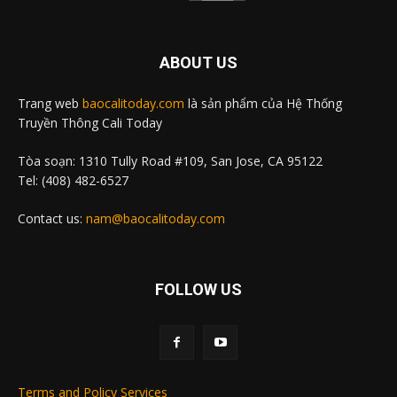
ABOUT US
Trang web
baocalitoday.com
là sản phẩm của Hệ Thống
Truyền Thông Cali Today
Tòa soạn: 1310 Tully Road #109, San Jose, CA 95122
Tel: (408) 482-6527
Contact us:
nam@baocalitoday.com
FOLLOW US
Terms and Policy Services