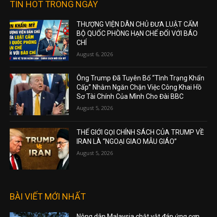
TIN HOT TRONG NGÀY
THƯỢNG VIỆN DÂN CHỦ ĐƯA LUẬT CẤM
BỘ QUỐC PHÒNG HẠN CHẾ ĐỐI VỚI BÁO
CHÍ
August 6, 2026
Ông Trump Đã Tuyên Bố “Tình Trạng Khẩn
Cấp” Nhằm Ngăn Chặn Việc Công Khai Hồ
Sơ Tài Chính Của Mình Cho Đài BBC
August 5, 2026
THẾ GIỚI GỌI CHÍNH SÁCH CỦA TRUMP VỀ
IRAN LÀ “NGOẠI GIAO MẪU GIÁO”
August 5, 2026
BÀI VIẾT MỚI NHẤT
Nông dân Malaysia chật vật đáp ứng cơn