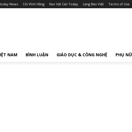
itoday News
Cõi Vĩnh Hằng
Rao Vặt Cali Today
Làng Báo Việt
Terms of Use
IỆT NAM
BÌNH LUẬN
GIÁO DỤC & CÔNG NGHỆ
PHỤ N