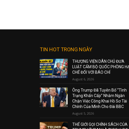
TIN HOT TRONG NGÀY
THƯỢNG VIỆN DÂN CHỦ ĐƯA
LUẬT CẤM BỘ QUỐC PHÒNG H
CHẾ ĐỐI VỚI BÁO CHÍ
August 6, 2026
Ông Trump Đã Tuyên Bố “Tình
Trạng Khẩn Cấp” Nhằm Ngăn
Chặn Việc Công Khai Hồ Sơ Tài
Chính Của Mình Cho Đài BBC
August 5, 2026
THẾ GIỚI GỌI CHÍNH SÁCH CỦA