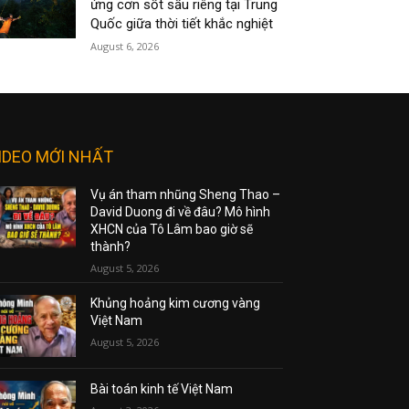
ứng cơn sốt sầu riêng tại Trung
Quốc giữa thời tiết khắc nghiệt
August 6, 2026
IDEO MỚI NHẤT
Vụ án tham nhũng Sheng Thao –
David Duong đi về đâu? Mô hình
XHCN của Tô Lâm bao giờ sẽ
thành?
August 5, 2026
Khủng hoảng kim cương vàng
Việt Nam
August 5, 2026
Bài toán kinh tế Việt Nam