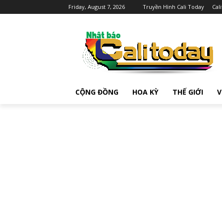
Friday, August 7, 2026
Truyền Hình Cali Today
Cal
CỘNG ĐỒNG
HOA KỲ
THẾ GIỚI
V