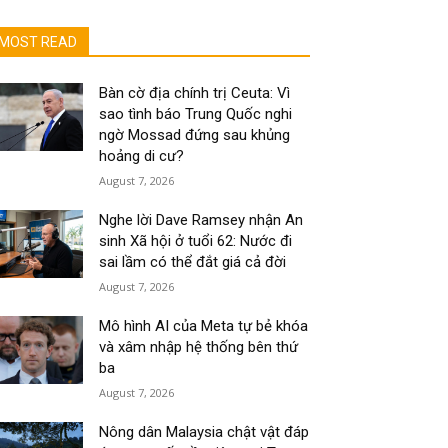
MOST READ
Bàn cờ địa chính trị Ceuta: Vì
sao tình báo Trung Quốc nghi
ngờ Mossad đứng sau khủng
hoảng di cư?
August 7, 2026
Nghe lời Dave Ramsey nhận An
sinh Xã hội ở tuổi 62: Nước đi
sai lầm có thể đắt giá cả đời
August 7, 2026
Mô hình AI của Meta tự bẻ khóa
và xâm nhập hệ thống bên thứ
ba
August 7, 2026
Nông dân Malaysia chật vật đáp