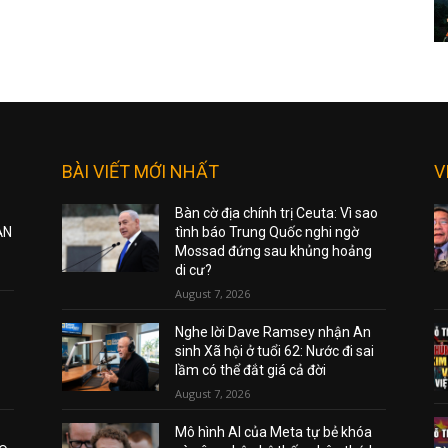
BÀI VIẾT MỚI NHẤT
V
Bàn cờ địa chính trị Ceuta: Vì sao
ẠN
tình báo Trung Quốc nghi ngờ
Mossad đứng sau khủng hoảng
di cư?
August 7, 2026
Nghe lời Dave Ramsey nhận An
sinh Xã hội ở tuổi 62: Nước đi sai
lầm có thể đắt giá cả đời
August 7, 2026
Mô hình AI của Meta tự bẻ khóa