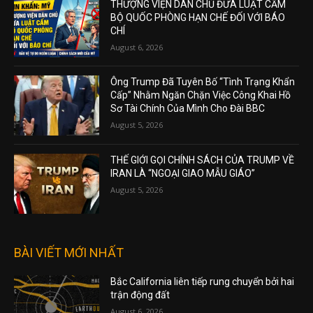
THƯỢNG VIỆN DÂN CHỦ ĐƯA LUẬT CẤM
BỘ QUỐC PHÒNG HẠN CHẾ ĐỐI VỚI BÁO
CHÍ
August 6, 2026
Ông Trump Đã Tuyên Bố “Tình Trạng Khẩn
Cấp” Nhằm Ngăn Chặn Việc Công Khai Hồ
Sơ Tài Chính Của Mình Cho Đài BBC
August 5, 2026
THẾ GIỚI GỌI CHÍNH SÁCH CỦA TRUMP VỀ
IRAN LÀ “NGOẠI GIAO MẪU GIÁO”
August 5, 2026
BÀI VIẾT MỚI NHẤT
Bắc California liên tiếp rung chuyển bởi hai
trận động đất
August 6, 2026