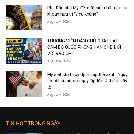
Phe Dân chủ Mỹ đề xuất siết chặt các tài
khoản hưu trí “siêu khủng”
August 6, 2026
THƯỢNG VIỆN DÂN CHỦ ĐƯA LUẬT
CẤM BỘ QUỐC PHÒNG HẠN CHẾ ĐỐI
VỚI BÁO CHÍ
August 6, 2026
Mỹ siết chặt quy định cấp thẻ xanh: Nguy
cơ bị bác hồ sơ ngay lập tức vì thiếu giấy
tờ
August 6, 2026
TIN HOT TRONG NGÀY