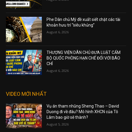
Phe Dân chủ Mỹ đề xuất siết chặt các tài
khoản hưu trí “siêu khủng”
August 6, 2026
THƯỢNG VIỆN DÂN CHỦ ĐƯA LUẬT CẤM
BỘ QUỐC PHÒNG HẠN CHẾ ĐỐI VỚI BÁO
CHÍ
August 6, 2026
VIDEO MỚI NHẤT
Vụ án tham nhũng Sheng Thao – David
Duong đi về đâu? Mô hình XHCN của Tô
Lâm bao giờ sẽ thành?
August 5, 2026