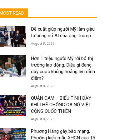
MOST READ
Đề xuất giúp người Mỹ làm giàu
từ bùng nổ AI của ông Trump
August 8, 2026
Hơn 1 triệu người Mỹ rời bỏ thị
trường lao động: Điều gì đang
đẩy cuộc khủng hoảng lên đỉnh
điểm?
August 8, 2026
QUẬN CAM – BIỂU TÌNH ĐẦY
KHÍ THẾ CHỐNG CA NÔ VIỆT
CỘNG QUỐC THIÊN
August 8, 2026
Phương Hằng gây bão mạng,
Phường kiểu mẫu XHCN của Tô