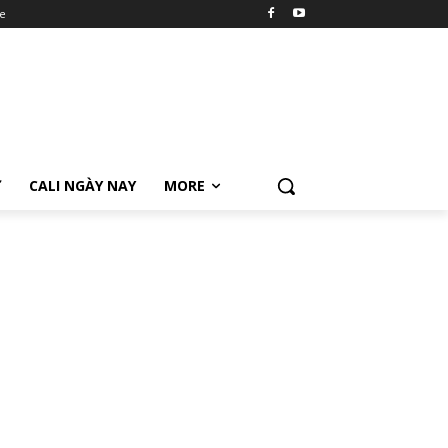
e
Ữ
CALI NGÀY NAY
MORE