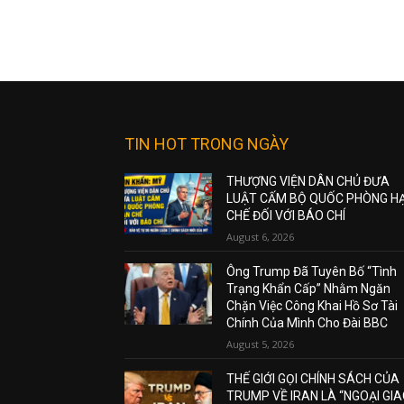
TIN HOT TRONG NGÀY
THƯỢNG VIỆN DÂN CHỦ ĐƯA
LUẬT CẤM BỘ QUỐC PHÒNG H
CHẾ ĐỐI VỚI BÁO CHÍ
August 6, 2026
Ông Trump Đã Tuyên Bố “Tình
Trạng Khẩn Cấp” Nhằm Ngăn
Chặn Việc Công Khai Hồ Sơ Tài
Chính Của Mình Cho Đài BBC
August 5, 2026
THẾ GIỚI GỌI CHÍNH SÁCH CỦA
TRUMP VỀ IRAN LÀ “NGOẠI GI