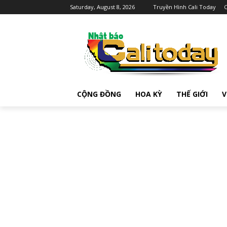
Saturday, August 8, 2026
Truyền Hình Cali Today
C
CỘNG ĐỒNG
HOA KỲ
THẾ GIỚI
V