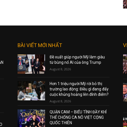
BÀI VIẾT MỚI NHẤT
V
Đề xuất giúp người Mỹ làm giàu
ẠN
từ bùng nổ AI của ông Trump
August 8, 2026
Hơn 1 triệu người Mỹ rời bỏ thị
trường lao động: Điều gì đang đẩy
cuộc khủng hoảng lên đỉnh điểm?
August 8, 2026
QUẬN CAM – BIỂU TÌNH ĐẦY KHÍ
THẾ CHỐNG CA NÔ VIỆT CỘNG
QUỐC THIÊN
AO