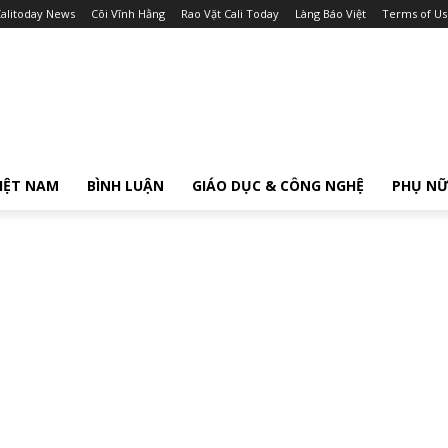
alitoday News
Cõi Vĩnh Hằng
Rao Vặt Cali Today
Làng Báo Việt
Terms of Us
IỆT NAM
BÌNH LUẬN
GIÁO DỤC & CÔNG NGHỆ
PHỤ N