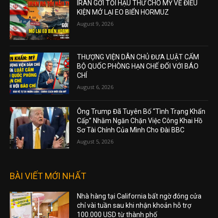
IRAN GỞI TỐI HẬU THƯ CHO MỸ VỀ ĐIỀU
KIỆN MỞ LẠI EO BIỂN HORMUZ
August 9, 2026
THƯỢNG VIỆN DÂN CHỦ ĐƯA LUẬT CẤM
BỘ QUỐC PHÒNG HẠN CHẾ ĐỐI VỚI BÁO
CHÍ
August 6, 2026
Ông Trump Đã Tuyên Bố “Tình Trạng Khẩn
Cấp” Nhằm Ngăn Chặn Việc Công Khai Hồ
Sơ Tài Chính Của Mình Cho Đài BBC
August 5, 2026
BÀI VIẾT MỚI NHẤT
Nhà hàng tại California bất ngờ đóng cửa
chỉ vài tuần sau khi nhận khoản hỗ trợ
100.000 USD từ thành phố