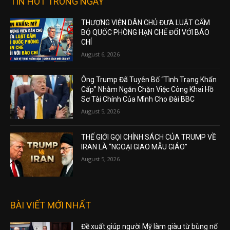
TIN HOT TRONG NGÀY
THƯỢNG VIỆN DÂN CHỦ ĐƯA LUẬT CẤM
BỘ QUỐC PHÒNG HẠN CHẾ ĐỐI VỚI BÁO
CHÍ
August 6, 2026
Ông Trump Đã Tuyên Bố “Tình Trạng Khẩn
Cấp” Nhằm Ngăn Chặn Việc Công Khai Hồ
Sơ Tài Chính Của Mình Cho Đài BBC
August 5, 2026
THẾ GIỚI GỌI CHÍNH SÁCH CỦA TRUMP VỀ
IRAN LÀ “NGOẠI GIAO MẪU GIÁO”
August 5, 2026
BÀI VIẾT MỚI NHẤT
Đề xuất giúp người Mỹ làm giàu từ bùng nổ