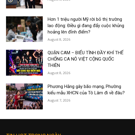
Hơn 1 triệu người Mỹ rời bỏ thị trường
lao động: Điều gì đang đẩy cuộc khủng
hoảng lên đỉnh điểm?
August 8, 2026
QUẬN CAM – BIỂU TÌNH ĐẦY KHÍ THẾ
CHỐNG CA NÔ VIỆT CỘNG QUỐC
THIÊN
August 8, 2026
Phương Hằng gây bão mạng, Phường
kiểu mẫu XHCN của Tô Lâm đi về đâu?
August 7, 2026