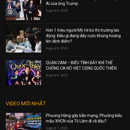
AI của ông Trump
August 8, 2026
Hơn 1 triệu người Mỹ rời bỏ thị trường lao
động: Điều gì đang đẩy cuộc khủng hoảng
lên đỉnh điểm?
August 8, 2026
QUẬN CAM – BIỂU TÌNH ĐẦY KHÍ THẾ
CHỐNG CA NÔ VIỆT CỘNG QUỐC THIÊN
August 8, 2026
VIDEO MỚI NHẤT
Phương Hằng gây bão mạng, Phường kiểu
mẫu XHCN của Tô Lâm đi về đâu?
August 7, 2026