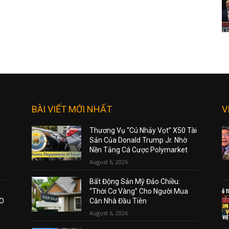
BÀI VIẾT MỚI NHẤT
V
Thương Vụ “Cú Nhảy Vọt” X50 Tài
Sản Của Donald Trump Jr. Nhờ
Nền Tảng Cá Cược Polymarket
August 6, 2026
Bất Động Sản Mỹ Đảo Chiều:
“Thời Cơ Vàng” Cho Người Mua
AO
Căn Nhà Đầu Tiên
August 6, 2026