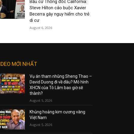
Bầu cử Thống đốc California:
Steve Hilton cáo buộc Xavier
Becerra gây nguy hiểm cho trẻ
di cư
August 6, 2026
IDEO MỚI NHẤT
Vụ án tham nhũng Sheng Thao –
David Duong đi về đâu? Mô hình
XHCN của Tô Lâm bao giờ sẽ
thành?
August 5, 2026
Khủng hoảng kim cương vàng
Việt Nam
August 5, 2026