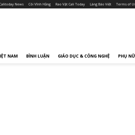
Calitoday News
Cõi Vĩnh Hằng
Rao Vặt Cali Today
Làng Báo Việt
Terms of U
IỆT NAM
BÌNH LUẬN
GIÁO DỤC & CÔNG NGHỆ
PHỤ N