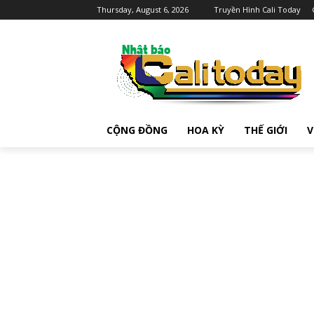
Thursday, August 6, 2026
Truyền Hình Cali Today
CỘNG ĐỒNG
HOA KỲ
THẾ GIỚI
V