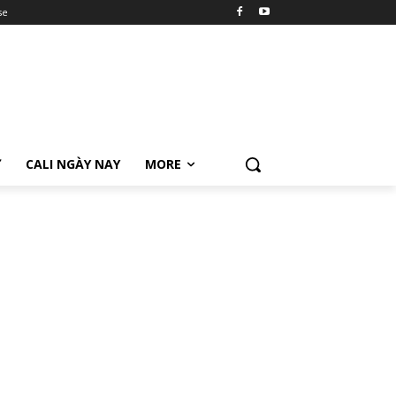
se
Ữ
CALI NGÀY NAY
MORE