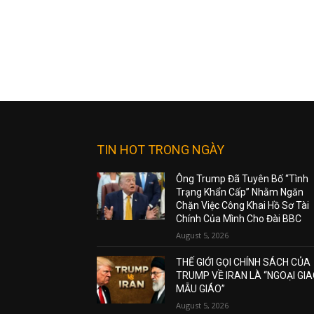
TIN HOT TRONG NGÀY
Ông Trump Đã Tuyên Bố “Tình
Trạng Khẩn Cấp” Nhằm Ngăn
Chặn Việc Công Khai Hồ Sơ Tài
Chính Của Mình Cho Đài BBC
August 5, 2026
THẾ GIỚI GỌI CHÍNH SÁCH CỦA
TRUMP VỀ IRAN LÀ “NGOẠI GI
MẪU GIÁO”
August 5, 2026