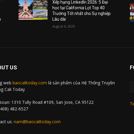
Xếp hạng LinkedIn 2026: 5 Đại
học tại California Lọt Top 40
Trường Tốt nhất cho Sự nghiệp
m
Lâu dài
August 6, 2026
OUT US
F
ng web
baocalitoday.com
là sản phẩm của Hệ Thống Truyền
g Cali Today
soạn: 1310 Tully Road #109, San Jose, CA 95122
Te
 (408) 482-6527
act us:
nam@baocalitoday.com