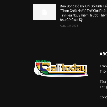
Báo Động Đỏ Khi Chỉ Số Kinh Tế
“Then Chốt Nhất” Thế Giới Phát
Tín Hiệu Nguy Hiểm Trước Thề
bầu Cử Giữa Kỳ
August 5, 2026
AB
Tra
Thôn
Tòa 
Tel:
Cont