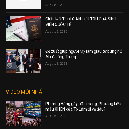
August 8, 2026
GIỚI HẠN THỜI GIAN LƯU TRÚ CỦA SINH
VIÊN QUỐC TẾ
August 8, 2026
Đề xuất giúp người Mỹ làm giàu từ bùng nổ
AI của ông Trump
August 8, 2026
VIDEO MỚI NHẤT
Phương Hằng gây bão mạng, Phường kiểu
mẫu XHCN của Tô Lâm đi về đâu?
August 7, 2026