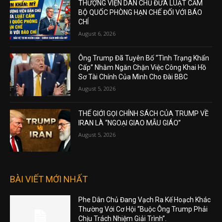
THƯỢNG VIỆN DÂN CHỦ ĐƯA LUẬT CẤM
BỘ QUỐC PHÒNG HẠN CHẾ ĐỐI VỚI BÁO
CHÍ
August 6, 2026
Ông Trump Đã Tuyên Bố “Tình Trạng Khẩn
Cấp” Nhằm Ngăn Chặn Việc Công Khai Hồ
Sơ Tài Chính Của Mình Cho Đài BBC
August 5, 2026
THẾ GIỚI GỌI CHÍNH SÁCH CỦA TRUMP VỀ
IRAN LÀ “NGOẠI GIAO MẪU GIÁO”
August 5, 2026
BÀI VIẾT MỚI NHẤT
Phe Dân Chủ Đang Vạch Ra Kế Hoạch Khác
Thường Với Cơ Hội “Buộc Ông Trump Phải
Chịu Trách Nhiệm Giải Trình”.