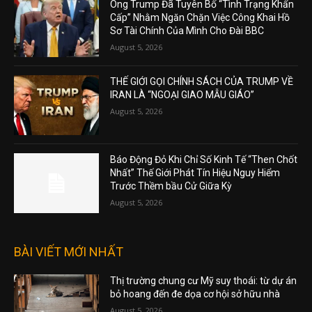
Ông Trump Đã Tuyên Bố “Tình Trạng Khẩn
Cấp” Nhằm Ngăn Chặn Việc Công Khai Hồ
Sơ Tài Chính Của Mình Cho Đài BBC
August 5, 2026
THẾ GIỚI GỌI CHÍNH SÁCH CỦA TRUMP VỀ
IRAN LÀ “NGOẠI GIAO MẪU GIÁO”
August 5, 2026
Báo Động Đỏ Khi Chỉ Số Kinh Tế “Then Chốt
Nhất” Thế Giới Phát Tín Hiệu Nguy Hiểm
Trước Thềm bầu Cử Giữa Kỳ
August 5, 2026
BÀI VIẾT MỚI NHẤT
Thị trường chung cư Mỹ suy thoái: từ dự án
bỏ hoang đến đe dọa cơ hội sở hữu nhà
August 5, 2026