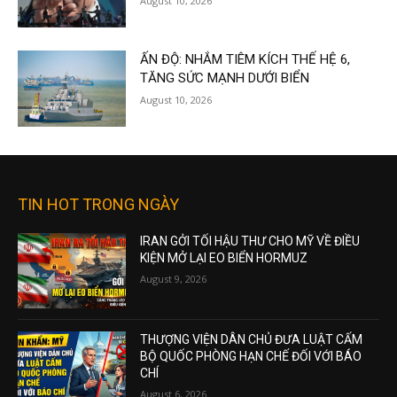
August 10, 2026
ẤN ĐỘ: NHẮM TIÊM KÍCH THẾ HỆ 6,
TĂNG SỨC MẠNH DƯỚI BIỂN
August 10, 2026
TIN HOT TRONG NGÀY
IRAN GỞI TỐI HẬU THƯ CHO MỸ VỀ ĐIỀU
KIỆN MỞ LẠI EO BIỂN HORMUZ
August 9, 2026
THƯỢNG VIỆN DÂN CHỦ ĐƯA LUẬT CẤM
BỘ QUỐC PHÒNG HẠN CHẾ ĐỐI VỚI BÁO
CHÍ
August 6, 2026