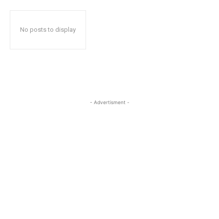
No posts to display
- Advertisment -