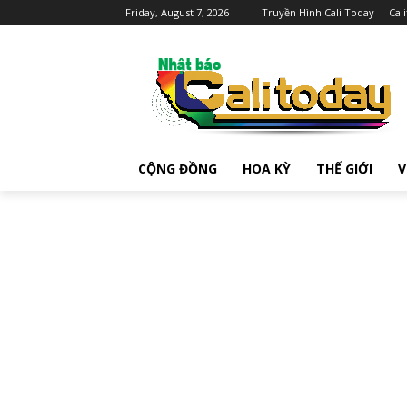
Friday, August 7, 2026
Truyền Hình Cali Today
Cal
CỘNG ĐỒNG
HOA KỲ
THẾ GIỚI
V