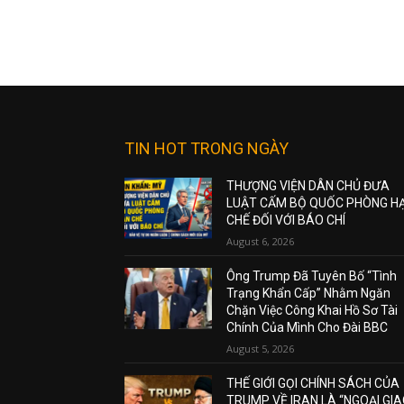
TIN HOT TRONG NGÀY
THƯỢNG VIỆN DÂN CHỦ ĐƯA
LUẬT CẤM BỘ QUỐC PHÒNG H
CHẾ ĐỐI VỚI BÁO CHÍ
August 6, 2026
Ông Trump Đã Tuyên Bố “Tình
Trạng Khẩn Cấp” Nhằm Ngăn
Chặn Việc Công Khai Hồ Sơ Tài
Chính Của Mình Cho Đài BBC
August 5, 2026
THẾ GIỚI GỌI CHÍNH SÁCH CỦA
TRUMP VỀ IRAN LÀ “NGOẠI GI