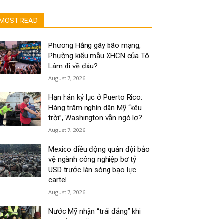
MOST READ
Phương Hằng gây bão mạng,
Phường kiểu mẫu XHCN của Tô
Lâm đi về đâu?
August 7, 2026
Hạn hán kỷ lục ở Puerto Rico:
Hàng trăm nghìn dân Mỹ “kêu
trời”, Washington vẫn ngó lơ?
August 7, 2026
Mexico điều động quân đội bảo
vệ ngành công nghiệp bơ tỷ
USD trước làn sóng bạo lực
cartel
August 7, 2026
Nước Mỹ nhận “trái đắng” khi