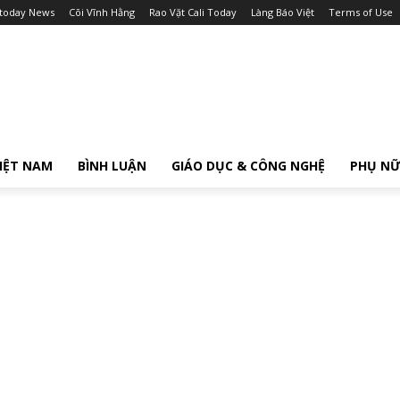
itoday News
Cõi Vĩnh Hằng
Rao Vặt Cali Today
Làng Báo Việt
Terms of Use
IỆT NAM
BÌNH LUẬN
GIÁO DỤC & CÔNG NGHỆ
PHỤ N