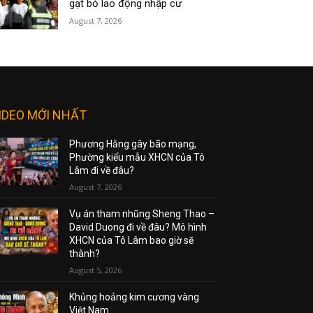
gạt bỏ lao động nhập cư
August 7, 2026
IDEO MỚI NHẤT
Phương Hằng gây bão mạng,
Phường kiểu mẫu XHCN của Tô
Lâm đi về đâu?
August 7, 2026
Vụ án tham nhũng Sheng Thao –
David Duong đi về đâu? Mô hình
XHCN của Tô Lâm bao giờ sẽ
thành?
August 5, 2026
Khủng hoảng kim cương vàng
Việt Nam