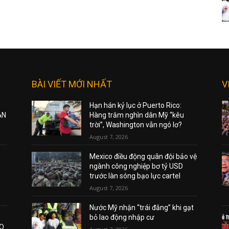
BÀI VIẾT MỚI NHẤT
V
Hạn hán kỷ lục ở Puerto Rico:
ẠN
Hàng trăm nghìn dân Mỹ “kêu
trời”, Washington vẫn ngó lơ?
August 7, 2026
Mexico điều động quân đội bảo vệ
ngành công nghiệp bơ tỷ USD
trước làn sóng bạo lực cartel
August 7, 2026
Nước Mỹ nhận “trái đắng” khi gạt
bỏ lao động nhập cư
AO