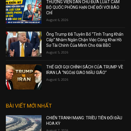
THƯỢNG VIỆN DÂN CHỦ ĐƯA LUẬT CẤM
BỘ QUỐC PHÒNG HẠN CHẾ ĐỐI VỚI BÁO
CHÍ
August 6, 2026
Ông Trump Đã Tuyên Bố “Tình Trạng Khẩn
Cấp” Nhằm Ngăn Chặn Việc Công Khai Hồ
Sơ Tài Chính Của Mình Cho Đài BBC
August 5, 2026
THẾ GIỚI GỌI CHÍNH SÁCH CỦA TRUMP VỀ
IRAN LÀ “NGOẠI GIAO MẪU GIÁO”
August 5, 2026
BÀI VIẾT MỚI NHẤT
CHIẾN TRANH MẠNG: TRIỀU TIÊN ĐỐI ĐẦU
HOA KỲ
August 7, 2026