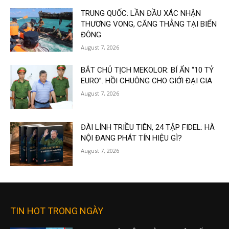
TRUNG QUỐC: LẦN ĐẦU XÁC NHẬN
THƯƠNG VONG, CĂNG THẲNG TẠI BIỂN
ĐÔNG
August 7, 2026
BẮT CHỦ TỊCH MEKOLOR: BÍ ẨN “10 TỶ
EURO”. HỒI CHUÔNG CHO GIỚI ĐẠI GIA
August 7, 2026
ĐÀI LÍNH TRIỀU TIÊN, 24 TẬP FIDEL: HÀ
NỘI ĐANG PHÁT TÍN HIỆU GÌ?
August 7, 2026
TIN HOT TRONG NGÀY