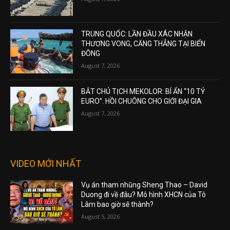
TRUNG QUỐC: LẦN ĐẦU XÁC NHẬN
THƯƠNG VONG, CĂNG THẲNG TẠI BIỂN
ĐÔNG
August 7, 2026
BẮT CHỦ TỊCH MEKOLOR: BÍ ẨN “10 TỶ
EURO”. HỒI CHUÔNG CHO GIỚI ĐẠI GIA
August 7, 2026
VIDEO MỚI NHẤT
Vụ án tham nhũng Sheng Thao – David
Duong đi về đâu? Mô hình XHCN của Tô
Lâm bao giờ sẽ thành?
August 5, 2026