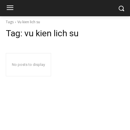
Tags
Vu kien lich su
Tag:
vu kien lich su
No posts to display