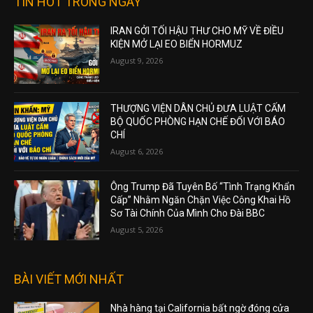
TIN HOT TRONG NGÀY
IRAN GỞI TỐI HẬU THƯ CHO MỸ VỀ ĐIỀU
KIỆN MỞ LẠI EO BIỂN HORMUZ
August 9, 2026
THƯỢNG VIỆN DÂN CHỦ ĐƯA LUẬT CẤM
BỘ QUỐC PHÒNG HẠN CHẾ ĐỐI VỚI BÁO
CHÍ
August 6, 2026
Ông Trump Đã Tuyên Bố “Tình Trạng Khẩn
Cấp” Nhằm Ngăn Chặn Việc Công Khai Hồ
Sơ Tài Chính Của Mình Cho Đài BBC
August 5, 2026
BÀI VIẾT MỚI NHẤT
Nhà hàng tại California bất ngờ đóng cửa