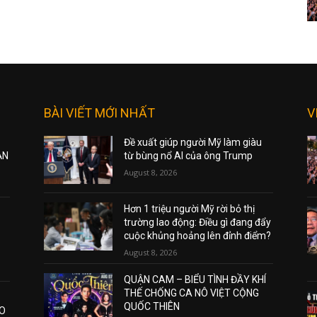
BÀI VIẾT MỚI NHẤT
V
Đề xuất giúp người Mỹ làm giàu
ẠN
từ bùng nổ AI của ông Trump
August 8, 2026
Hơn 1 triệu người Mỹ rời bỏ thị
trường lao động: Điều gì đang đẩy
cuộc khủng hoảng lên đỉnh điểm?
August 8, 2026
QUẬN CAM – BIỂU TÌNH ĐẦY KHÍ
THẾ CHỐNG CA NÔ VIỆT CỘNG
QUỐC THIÊN
AO