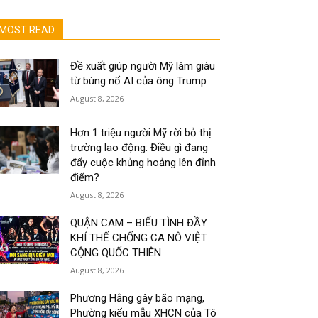
MOST READ
Đề xuất giúp người Mỹ làm giàu
từ bùng nổ AI của ông Trump
August 8, 2026
Hơn 1 triệu người Mỹ rời bỏ thị
trường lao động: Điều gì đang
đẩy cuộc khủng hoảng lên đỉnh
điểm?
August 8, 2026
QUẬN CAM – BIỂU TÌNH ĐẦY
KHÍ THẾ CHỐNG CA NÔ VIỆT
CỘNG QUỐC THIÊN
August 8, 2026
Phương Hằng gây bão mạng,
Phường kiểu mẫu XHCN của Tô