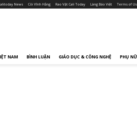
alitoday News
Cõi Vĩnh Hằng
Rao Vặt Cali Today
Làng Báo Việt
Terms of Us
IỆT NAM
BÌNH LUẬN
GIÁO DỤC & CÔNG NGHỆ
PHỤ N