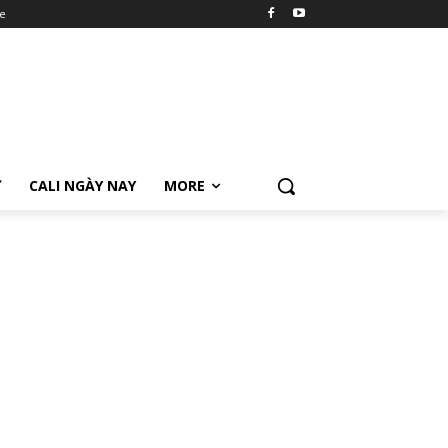
e
Ữ
CALI NGÀY NAY
MORE