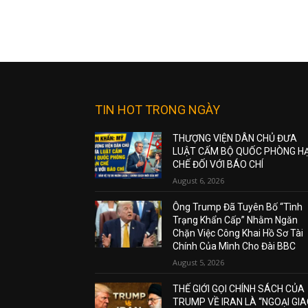
TIN HOT TRONG NGÀY
THƯỢNG VIỆN DÂN CHỦ ĐƯA
LUẬT CẤM BỘ QUỐC PHÒNG H
CHẾ ĐỐI VỚI BÁO CHÍ
August 6, 2026
Ông Trump Đã Tuyên Bố “Tình
Trạng Khẩn Cấp” Nhằm Ngăn
Chặn Việc Công Khai Hồ Sơ Tài
Chính Của Mình Cho Đài BBC
August 5, 2026
THẾ GIỚI GỌI CHÍNH SÁCH CỦA
TRUMP VỀ IRAN LÀ “NGOẠI GI