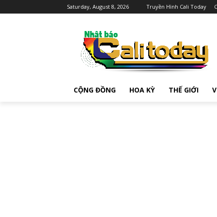
Saturday, August 8, 2026
Truyền Hình Cali Today
C
CỘNG ĐỒNG
HOA KỲ
THẾ GIỚI
V