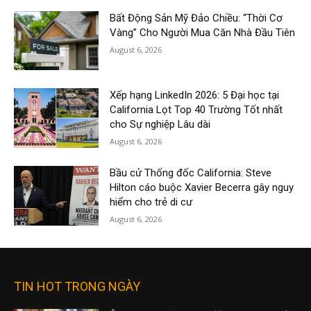
Bất Động Sản Mỹ Đảo Chiều: “Thời Cơ
Vàng” Cho Người Mua Căn Nhà Đầu Tiên
August 6, 2026
Xếp hạng LinkedIn 2026: 5 Đại học tại
California Lọt Top 40 Trường Tốt nhất
cho Sự nghiệp Lâu dài
August 6, 2026
Bầu cử Thống đốc California: Steve
Hilton cáo buộc Xavier Becerra gây nguy
hiểm cho trẻ di cư
August 6, 2026
TIN HOT TRONG NGÀY