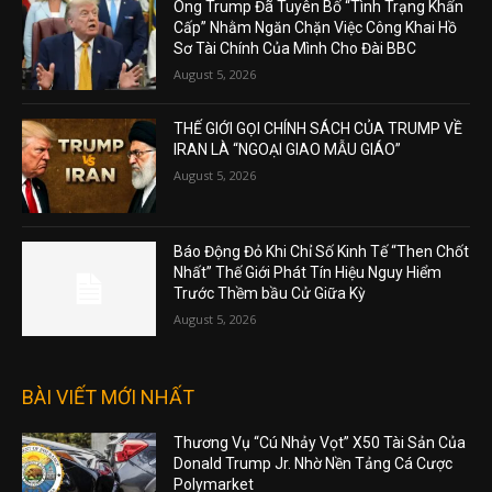
Ông Trump Đã Tuyên Bố “Tình Trạng Khẩn
Cấp” Nhằm Ngăn Chặn Việc Công Khai Hồ
Sơ Tài Chính Của Mình Cho Đài BBC
August 5, 2026
THẾ GIỚI GỌI CHÍNH SÁCH CỦA TRUMP VỀ
IRAN LÀ “NGOẠI GIAO MẪU GIÁO”
August 5, 2026
Báo Động Đỏ Khi Chỉ Số Kinh Tế “Then Chốt
Nhất” Thế Giới Phát Tín Hiệu Nguy Hiểm
Trước Thềm bầu Cử Giữa Kỳ
August 5, 2026
BÀI VIẾT MỚI NHẤT
Thương Vụ “Cú Nhảy Vọt” X50 Tài Sản Của
Donald Trump Jr. Nhờ Nền Tảng Cá Cược
Polymarket