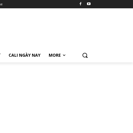
se
Ữ
CALI NGÀY NAY
MORE