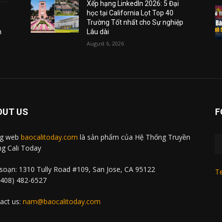
Xếp hạng LinkedIn 2026: 5 Đại
học tại California Lọt Top 40
Trường Tốt nhất cho Sự nghiệp
m
Lâu dài
August 6, 2026
OUT US
F
ng web
baocalitoday.com
là sản phẩm của Hệ Thống Truyền
g Cali Today
soạn: 1310 Tully Road #109, San Jose, CA 95122
Te
 (408) 482-6527
act us:
nam@baocalitoday.com