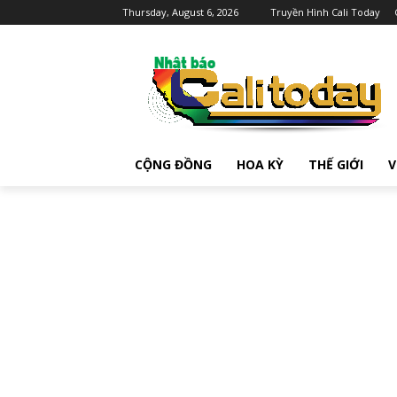
Thursday, August 6, 2026
Truyền Hình Cali Today
CỘNG ĐỒNG
HOA KỲ
THẾ GIỚI
V