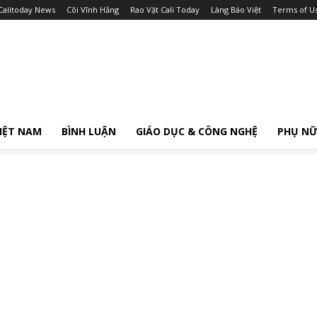
Calitoday News
Cõi Vĩnh Hằng
Rao Vặt Cali Today
Làng Báo Việt
Terms of U
IỆT NAM
BÌNH LUẬN
GIÁO DỤC & CÔNG NGHỆ
PHỤ N