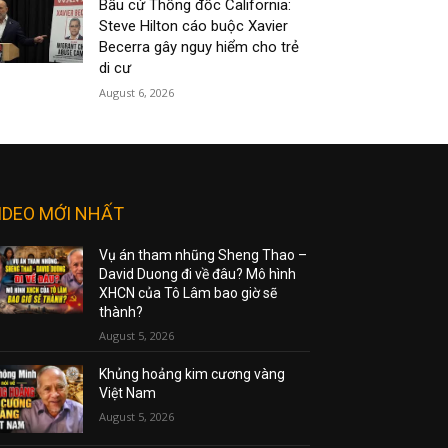
Bầu cử Thống đốc California:
Steve Hilton cáo buộc Xavier
Becerra gây nguy hiểm cho trẻ
di cư
August 6, 2026
IDEO MỚI NHẤT
Vụ án tham nhũng Sheng Thao –
David Duong đi về đâu? Mô hình
XHCN của Tô Lâm bao giờ sẽ
thành?
August 5, 2026
Khủng hoảng kim cương vàng
Việt Nam
August 5, 2026