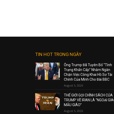
TIN HOT TRONG NGÀY
Ông Trump Đã Tuyên Bố “Tình
Trạng Khẩn Cấp” Nhằm Ngăn
Chặn Việc Công Khai Hồ Sơ Tài
Chính Của Mình Cho Đài BBC
August 5, 2026
THẾ GIỚI GỌI CHÍNH SÁCH CỦA
TRUMP VỀ IRAN LÀ “NGOẠI GI
MẪU GIÁO”
August 5, 2026