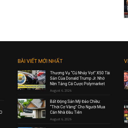
BÀI VIẾT MỚI NHẤT
V
Thương Vụ “Cú Nhảy Vọt” X50 Tài
Sản Của Donald Trump Jr. Nhờ
Nền Tảng Cá Cược Polymarket
August 6, 2026
Bất Động Sản Mỹ Đảo Chiều:
“Thời Cơ Vàng” Cho Người Mua
AO
Căn Nhà Đầu Tiên
August 6, 2026