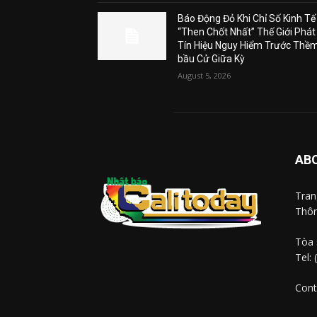
Báo Động Đỏ Khi Chỉ Số Kinh Tế
“Then Chốt Nhất” Thế Giới Phát
Tín Hiệu Nguy Hiểm Trước Thề
bầu Cử Giữa Kỳ
August 5, 2026
AB
Tra
Thôn
Tòa 
Tel:
Cont