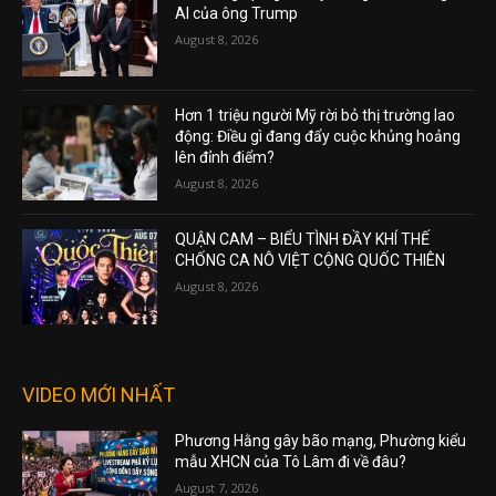
AI của ông Trump
August 8, 2026
Hơn 1 triệu người Mỹ rời bỏ thị trường lao
động: Điều gì đang đẩy cuộc khủng hoảng
lên đỉnh điểm?
August 8, 2026
QUẬN CAM – BIỂU TÌNH ĐẦY KHÍ THẾ
CHỐNG CA NÔ VIỆT CỘNG QUỐC THIÊN
August 8, 2026
VIDEO MỚI NHẤT
Phương Hằng gây bão mạng, Phường kiểu
mẫu XHCN của Tô Lâm đi về đâu?
August 7, 2026