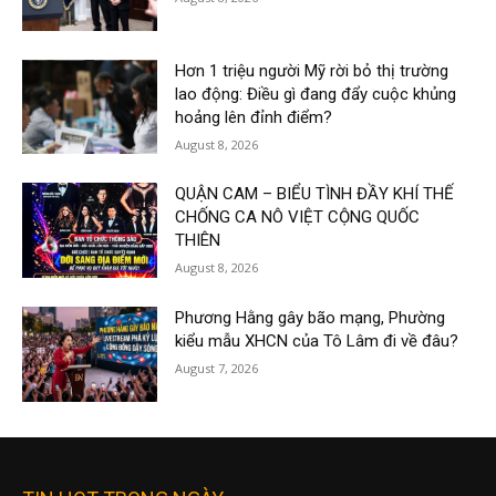
Hơn 1 triệu người Mỹ rời bỏ thị trường
lao động: Điều gì đang đẩy cuộc khủng
hoảng lên đỉnh điểm?
August 8, 2026
QUẬN CAM – BIỂU TÌNH ĐẦY KHÍ THẾ
CHỐNG CA NÔ VIỆT CỘNG QUỐC
THIÊN
August 8, 2026
Phương Hằng gây bão mạng, Phường
kiểu mẫu XHCN của Tô Lâm đi về đâu?
August 7, 2026