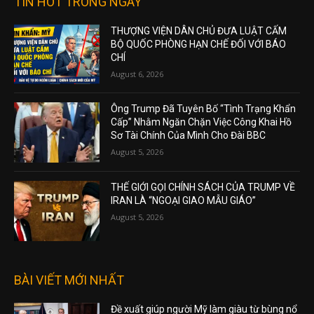
TIN HOT TRONG NGÀY
THƯỢNG VIỆN DÂN CHỦ ĐƯA LUẬT CẤM
BỘ QUỐC PHÒNG HẠN CHẾ ĐỐI VỚI BÁO
CHÍ
August 6, 2026
Ông Trump Đã Tuyên Bố “Tình Trạng Khẩn
Cấp” Nhằm Ngăn Chặn Việc Công Khai Hồ
Sơ Tài Chính Của Mình Cho Đài BBC
August 5, 2026
THẾ GIỚI GỌI CHÍNH SÁCH CỦA TRUMP VỀ
IRAN LÀ “NGOẠI GIAO MẪU GIÁO”
August 5, 2026
BÀI VIẾT MỚI NHẤT
Đề xuất giúp người Mỹ làm giàu từ bùng nổ