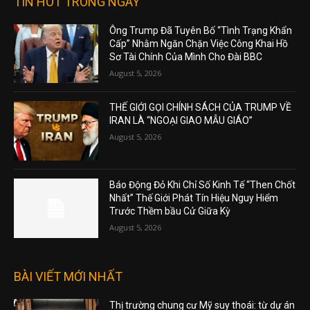
TIN HOT TRONG NGÀY
Ông Trump Đã Tuyên Bố “Tình Trạng Khẩn
Cấp” Nhằm Ngăn Chặn Việc Công Khai Hồ
Sơ Tài Chính Của Mình Cho Đài BBC
August 5, 2026
THẾ GIỚI GỌI CHÍNH SÁCH CỦA TRUMP VỀ
IRAN LÀ “NGOẠI GIAO MẪU GIÁO”
August 5, 2026
Báo Động Đỏ Khi Chỉ Số Kinh Tế “Then Chốt
Nhất” Thế Giới Phát Tín Hiệu Nguy Hiểm
Trước Thềm bầu Cử Giữa Kỳ
August 5, 2026
BÀI VIẾT MỚI NHẤT
Thị trường chung cư Mỹ suy thoái: từ dự án