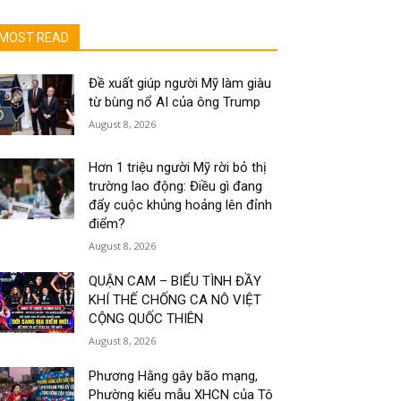
MOST READ
Đề xuất giúp người Mỹ làm giàu
từ bùng nổ AI của ông Trump
August 8, 2026
Hơn 1 triệu người Mỹ rời bỏ thị
trường lao động: Điều gì đang
đẩy cuộc khủng hoảng lên đỉnh
điểm?
August 8, 2026
QUẬN CAM – BIỂU TÌNH ĐẦY
KHÍ THẾ CHỐNG CA NÔ VIỆT
CỘNG QUỐC THIÊN
August 8, 2026
Phương Hằng gây bão mạng,
Phường kiểu mẫu XHCN của Tô