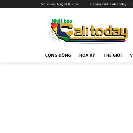
Saturday, August 8, 2026
Truyền Hình Cali Today
C
CỘNG ĐỒNG
HOA KỲ
THẾ GIỚI
V