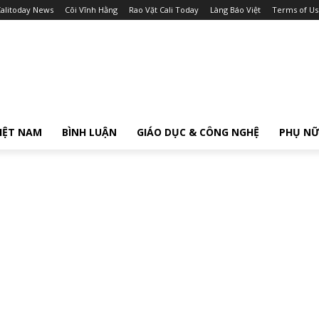
alitoday News
Cõi Vĩnh Hằng
Rao Vặt Cali Today
Làng Báo Việt
Terms of Us
IỆT NAM
BÌNH LUẬN
GIÁO DỤC & CÔNG NGHỆ
PHỤ N