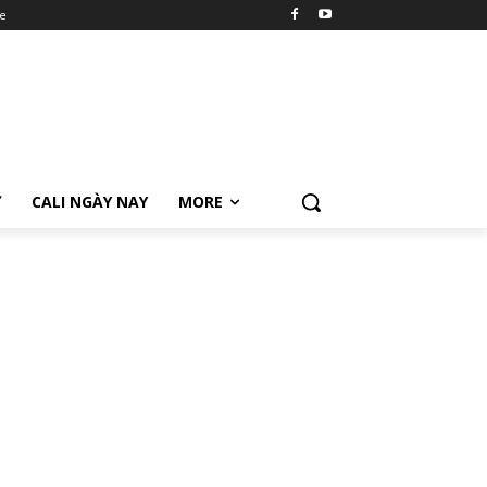
e
Ữ
CALI NGÀY NAY
MORE