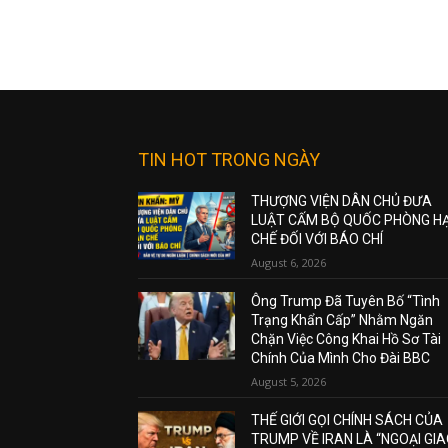
TIN HOT TRONG NGÀY
THƯỢNG VIỆN DÂN CHỦ ĐƯA
LUẬT CẤM BỘ QUỐC PHÒNG H
CHẾ ĐỐI VỚI BÁO CHÍ
August 6, 2026
Ông Trump Đã Tuyên Bố “Tình
Trạng Khẩn Cấp” Nhằm Ngăn
Chặn Việc Công Khai Hồ Sơ Tài
Chính Của Mình Cho Đài BBC
August 5, 2026
THẾ GIỚI GỌI CHÍNH SÁCH CỦA
TRUMP VỀ IRAN LÀ “NGOẠI GI