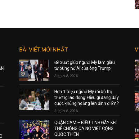
BÀI VIẾT MỚI NHẤT
V
Đề xuất giúp người Mỹ làm giàu
ẠN
từ bùng nổ AI của ông Trump
August 8, 2026
Hơn 1 triệu người Mỹ rời bỏ thị
trường lao động: Điều gì đang đẩy
cuộc khủng hoảng lên đỉnh điểm?
August 8, 2026
QUẬN CAM – BIỂU TÌNH ĐẦY KHÍ
THẾ CHỐNG CA NÔ VIỆT CỘNG
QUỐC THIÊN
AO