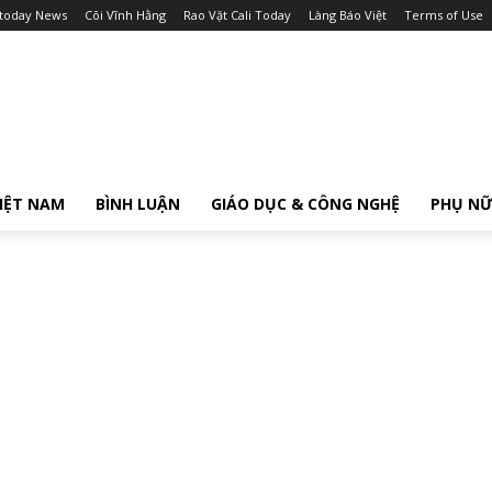
itoday News
Cõi Vĩnh Hằng
Rao Vặt Cali Today
Làng Báo Việt
Terms of Use
IỆT NAM
BÌNH LUẬN
GIÁO DỤC & CÔNG NGHỆ
PHỤ N