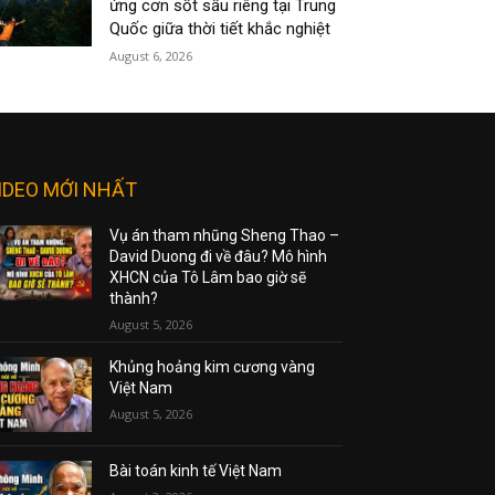
ứng cơn sốt sầu riêng tại Trung
Quốc giữa thời tiết khắc nghiệt
August 6, 2026
IDEO MỚI NHẤT
Vụ án tham nhũng Sheng Thao –
David Duong đi về đâu? Mô hình
XHCN của Tô Lâm bao giờ sẽ
thành?
August 5, 2026
Khủng hoảng kim cương vàng
Việt Nam
August 5, 2026
Bài toán kinh tế Việt Nam