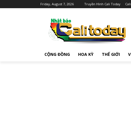
Friday, August 7, 2026
Truyền Hình Cali Today
Cal
CỘNG ĐỒNG
HOA KỲ
THẾ GIỚI
V