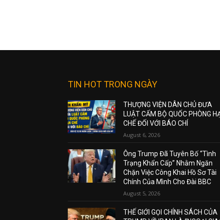
TIN HOT TRONG NGÀY
THƯỢNG VIỆN DÂN CHỦ ĐƯA
LUẬT CẤM BỘ QUỐC PHÒNG H
CHẾ ĐỐI VỚI BÁO CHÍ
August 6, 2026
Ông Trump Đã Tuyên Bố “Tình
Trạng Khẩn Cấp” Nhằm Ngăn
Chặn Việc Công Khai Hồ Sơ Tài
Chính Của Mình Cho Đài BBC
August 5, 2026
THẾ GIỚI GỌI CHÍNH SÁCH CỦA