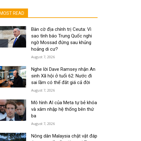
MOST READ
Bàn cờ địa chính trị Ceuta: Vì
sao tình báo Trung Quốc nghi
ngờ Mossad đứng sau khủng
hoảng di cư?
August 7, 2026
Nghe lời Dave Ramsey nhận An
sinh Xã hội ở tuổi 62: Nước đi
sai lầm có thể đắt giá cả đời
August 7, 2026
Mô hình AI của Meta tự bẻ khóa
và xâm nhập hệ thống bên thứ
ba
August 7, 2026
Nông dân Malaysia chật vật đáp