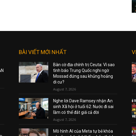
BÀI VIẾT MỚI NHẤT
V
Bàn cờ địa chính trị Ceuta: Vì sao
ẠN
tình báo Trung Quốc nghi ngờ
Mossad đứng sau khủng hoảng
di cư?
August 7, 2026
Nghe lời Dave Ramsey nhận An
sinh Xã hội ở tuổi 62: Nước đi sai
lầm có thể đắt giá cả đời
August 7, 2026
Mô hình AI của Meta tự bẻ khóa