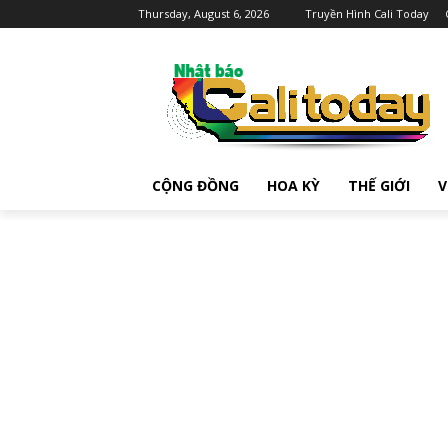
Thursday, August 6, 2026
Truyền Hình Cali Today
CỘNG ĐỒNG
HOA KỲ
THẾ GIỚI
V