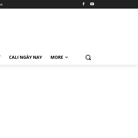
se
Ữ
CALI NGÀY NAY
MORE