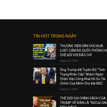
TIN HOT TRONG NGÀY
THƯỢNG VIỆN DÂN CHỦ ĐƯA
LUẬT CẤM BỘ QUỐC PHÒNG H
CHẾ ĐỐI VỚI BÁO CHÍ
August 6, 2026
Ông Trump Đã Tuyên Bố “Tình
Trạng Khẩn Cấp” Nhằm Ngăn
Chặn Việc Công Khai Hồ Sơ Tài
Chính Của Mình Cho Đài BBC
August 5, 2026
THẾ GIỚI GỌI CHÍNH SÁCH CỦA
TRUMP VỀ IRAN LÀ “NGOẠI GI