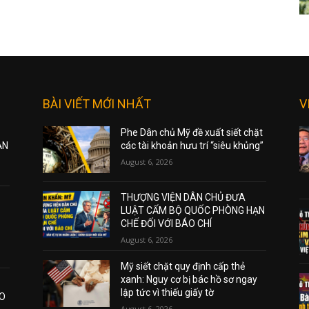
BÀI VIẾT MỚI NHẤT
V
Phe Dân chủ Mỹ đề xuất siết chặt
ẠN
các tài khoản hưu trí “siêu khủng”
August 6, 2026
THƯỢNG VIỆN DÂN CHỦ ĐƯA
LUẬT CẤM BỘ QUỐC PHÒNG HẠN
CHẾ ĐỐI VỚI BÁO CHÍ
August 6, 2026
Mỹ siết chặt quy định cấp thẻ
xanh: Nguy cơ bị bác hồ sơ ngay
lập tức vì thiếu giấy tờ
AO
August 6, 2026