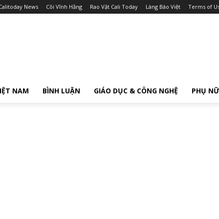
Calitoday News
Cõi Vĩnh Hằng
Rao Vặt Cali Today
Làng Báo Việt
Terms of U
IỆT NAM
BÌNH LUẬN
GIÁO DỤC & CÔNG NGHỆ
PHỤ N