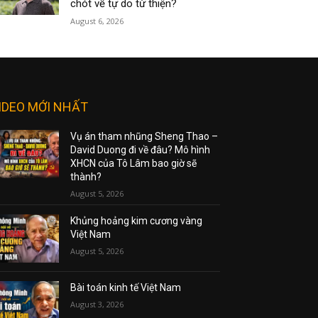
chót về tự do từ thiện?
August 6, 2026
IDEO MỚI NHẤT
Vụ án tham nhũng Sheng Thao –
David Duong đi về đâu? Mô hình
XHCN của Tô Lâm bao giờ sẽ
thành?
August 5, 2026
Khủng hoảng kim cương vàng
Việt Nam
August 5, 2026
Bài toán kinh tế Việt Nam
August 3, 2026