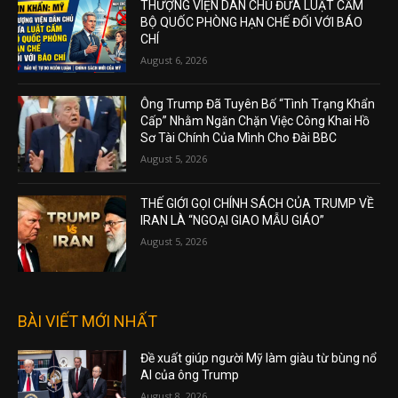
THƯỢNG VIỆN DÂN CHỦ ĐƯA LUẬT CẤM
BỘ QUỐC PHÒNG HẠN CHẾ ĐỐI VỚI BÁO
CHÍ
August 6, 2026
Ông Trump Đã Tuyên Bố “Tình Trạng Khẩn
Cấp” Nhằm Ngăn Chặn Việc Công Khai Hồ
Sơ Tài Chính Của Mình Cho Đài BBC
August 5, 2026
THẾ GIỚI GỌI CHÍNH SÁCH CỦA TRUMP VỀ
IRAN LÀ “NGOẠI GIAO MẪU GIÁO”
August 5, 2026
BÀI VIẾT MỚI NHẤT
Đề xuất giúp người Mỹ làm giàu từ bùng nổ
AI của ông Trump
August 8, 2026