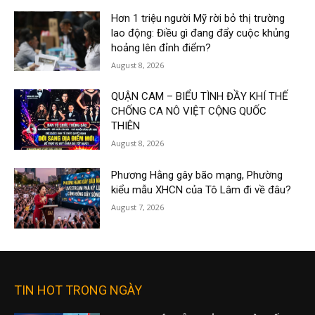
Hơn 1 triệu người Mỹ rời bỏ thị trường
lao động: Điều gì đang đẩy cuộc khủng
hoảng lên đỉnh điểm?
August 8, 2026
QUẬN CAM – BIỂU TÌNH ĐẦY KHÍ THẾ
CHỐNG CA NÔ VIỆT CỘNG QUỐC
THIÊN
August 8, 2026
Phương Hằng gây bão mạng, Phường
kiểu mẫu XHCN của Tô Lâm đi về đâu?
August 7, 2026
TIN HOT TRONG NGÀY