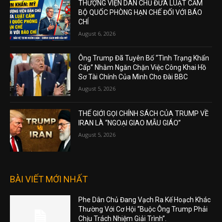
THƯỢNG VIỆN DÂN CHỦ ĐƯA LUẬT CẤM
BỘ QUỐC PHÒNG HẠN CHẾ ĐỐI VỚI BÁO
CHÍ
August 6, 2026
Ông Trump Đã Tuyên Bố “Tình Trạng Khẩn
Cấp” Nhằm Ngăn Chặn Việc Công Khai Hồ
Sơ Tài Chính Của Mình Cho Đài BBC
August 5, 2026
THẾ GIỚI GỌI CHÍNH SÁCH CỦA TRUMP VỀ
IRAN LÀ “NGOẠI GIAO MẪU GIÁO”
August 5, 2026
BÀI VIẾT MỚI NHẤT
Phe Dân Chủ Đang Vạch Ra Kế Hoạch Khác
Thường Với Cơ Hội “Buộc Ông Trump Phải
Chịu Trách Nhiệm Giải Trình”.