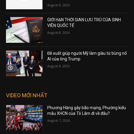
August 8, 2026
GIỚI HẠN THỜI GIAN LƯU TRÚ CỦA SINH
VIÊN QUỐC TẾ
August 8, 2026
Đề xuất giúp người Mỹ làm giàu từ bùng nổ
AI của ông Trump
August 8, 2026
VIDEO MỚI NHẤT
Phương Hằng gây bão mạng, Phường kiểu
mẫu XHCN của Tô Lâm đi về đâu?
August 7, 2026