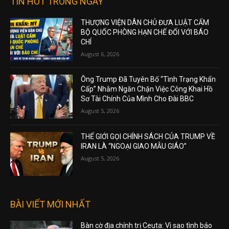
TIN HOT TRONG NGÀY
THƯỢNG VIỆN DÂN CHỦ ĐƯA LUẬT CẤM
BỘ QUỐC PHÒNG HẠN CHẾ ĐỐI VỚI BÁO
CHÍ
August 6, 2026
Ông Trump Đã Tuyên Bố “Tình Trạng Khẩn
Cấp” Nhằm Ngăn Chặn Việc Công Khai Hồ
Sơ Tài Chính Của Mình Cho Đài BBC
August 5, 2026
THẾ GIỚI GỌI CHÍNH SÁCH CỦA TRUMP VỀ
IRAN LÀ “NGOẠI GIAO MẪU GIÁO”
August 5, 2026
BÀI VIẾT MỚI NHẤT
Bàn cờ địa chính trị Ceuta: Vì sao tình báo