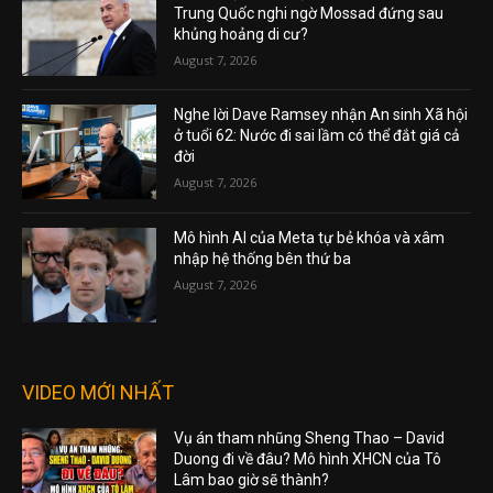
Trung Quốc nghi ngờ Mossad đứng sau
khủng hoảng di cư?
August 7, 2026
Nghe lời Dave Ramsey nhận An sinh Xã hội
ở tuổi 62: Nước đi sai lầm có thể đắt giá cả
đời
August 7, 2026
Mô hình AI của Meta tự bẻ khóa và xâm
nhập hệ thống bên thứ ba
August 7, 2026
VIDEO MỚI NHẤT
Vụ án tham nhũng Sheng Thao – David
Duong đi về đâu? Mô hình XHCN của Tô
Lâm bao giờ sẽ thành?