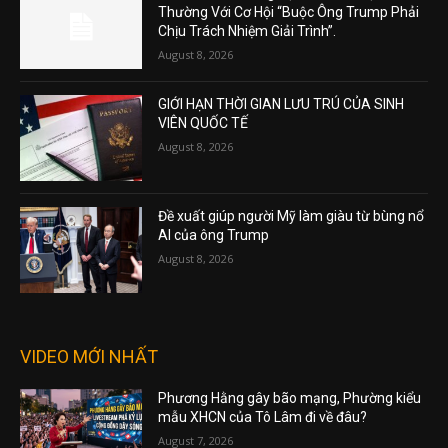
Thường Với Cơ Hội “Buộc Ông Trump Phải
Chịu Trách Nhiệm Giải Trình”.
August 8, 2026
GIỚI HẠN THỜI GIAN LƯU TRÚ CỦA SINH
VIÊN QUỐC TẾ
August 8, 2026
Đề xuất giúp người Mỹ làm giàu từ bùng nổ
AI của ông Trump
August 8, 2026
VIDEO MỚI NHẤT
Phương Hằng gây bão mạng, Phường kiểu
mẫu XHCN của Tô Lâm đi về đâu?
August 7, 2026