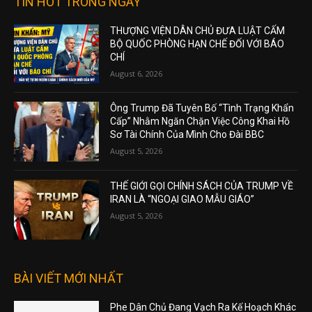
TIN HOT TRONG NGÀY
THƯỢNG VIỆN DÂN CHỦ ĐƯA LUẬT CẤM
BỘ QUỐC PHÒNG HẠN CHẾ ĐỐI VỚI BÁO
CHÍ
August 6, 2026
Ông Trump Đã Tuyên Bố “Tình Trạng Khẩn
Cấp” Nhằm Ngăn Chặn Việc Công Khai Hồ
Sơ Tài Chính Của Mình Cho Đài BBC
August 5, 2026
THẾ GIỚI GỌI CHÍNH SÁCH CỦA TRUMP VỀ
IRAN LÀ “NGOẠI GIAO MẪU GIÁO”
August 5, 2026
BÀI VIẾT MỚI NHẤT
Phe Dân Chủ Đang Vạch Ra Kế Hoạch Khác