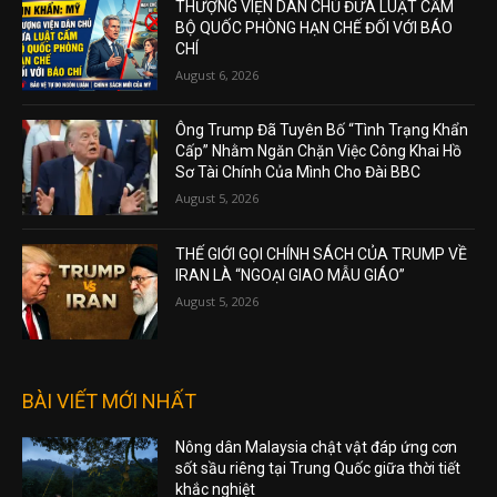
THƯỢNG VIỆN DÂN CHỦ ĐƯA LUẬT CẤM
BỘ QUỐC PHÒNG HẠN CHẾ ĐỐI VỚI BÁO
CHÍ
August 6, 2026
Ông Trump Đã Tuyên Bố “Tình Trạng Khẩn
Cấp” Nhằm Ngăn Chặn Việc Công Khai Hồ
Sơ Tài Chính Của Mình Cho Đài BBC
August 5, 2026
THẾ GIỚI GỌI CHÍNH SÁCH CỦA TRUMP VỀ
IRAN LÀ “NGOẠI GIAO MẪU GIÁO”
August 5, 2026
BÀI VIẾT MỚI NHẤT
Nông dân Malaysia chật vật đáp ứng cơn
sốt sầu riêng tại Trung Quốc giữa thời tiết
khắc nghiệt