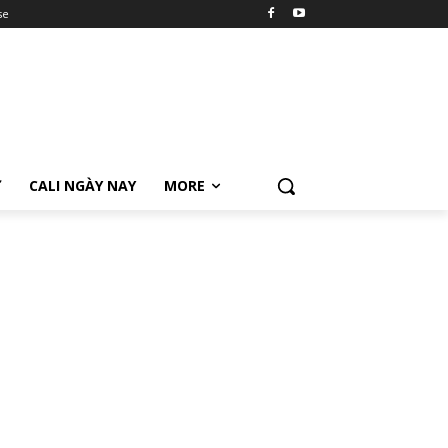
se
Ữ
CALI NGÀY NAY
MORE