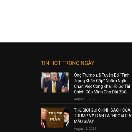
TIN HOT TRONG NGÀY
Ông Trump Đã Tuyên Bố “Tình
Trạng Khẩn Cấp” Nhằm Ngăn
Chặn Việc Công Khai Hồ Sơ Tài
Chính Của Mình Cho Đài BBC
August 5, 2026
THẾ GIỚI GỌI CHÍNH SÁCH CỦA
TRUMP VỀ IRAN LÀ “NGOẠI GI
MẪU GIÁO”
August 5, 2026