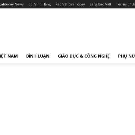
Calitoday News
Cõi Vĩnh Hằng
Rao Vặt Cali Today
Làng Báo Việt
Terms of U
IỆT NAM
BÌNH LUẬN
GIÁO DỤC & CÔNG NGHỆ
PHỤ N