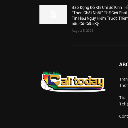
Báo Động Đỏ Khi Chỉ Số Kinh Tế
“Then Chốt Nhất” Thế Giới Phát
Tín Hiệu Nguy Hiểm Trước Thề
bầu Cử Giữa Kỳ
August 5, 2026
AB
Tra
Thôn
Tòa 
Tel:
Cont