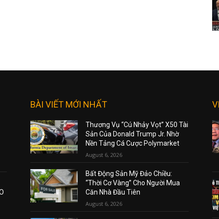
BÀI VIẾT MỚI NHẤT
V
Thương Vụ “Cú Nhảy Vọt” X50 Tài
Sản Của Donald Trump Jr. Nhờ
Nền Tảng Cá Cược Polymarket
August 6, 2026
Bất Động Sản Mỹ Đảo Chiều:
“Thời Cơ Vàng” Cho Người Mua
AO
Căn Nhà Đầu Tiên
August 6, 2026