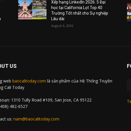
Xếp hạng LinkedIn 2026: 5 Đại
học tại California Lọt Top 40
Trường Tốt nhất cho Sự nghiệp
m
Lâu dài
August 6, 2026
OUT US
F
ng web
baocalitoday.com
là sản phẩm của Hệ Thống Truyền
g Cali Today
soạn: 1310 Tully Road #109, San Jose, CA 95122
Te
 (408) 482-6527
act us:
nam@baocalitoday.com