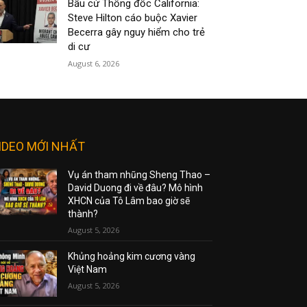
Bầu cử Thống đốc California:
Steve Hilton cáo buộc Xavier
Becerra gây nguy hiểm cho trẻ
di cư
August 6, 2026
IDEO MỚI NHẤT
Vụ án tham nhũng Sheng Thao –
David Duong đi về đâu? Mô hình
XHCN của Tô Lâm bao giờ sẽ
thành?
August 5, 2026
Khủng hoảng kim cương vàng
Việt Nam
August 5, 2026