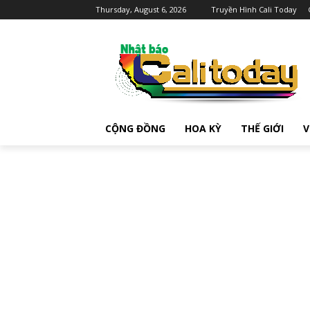
Thursday, August 6, 2026
Truyền Hình Cali Today
CỘNG ĐỒNG
HOA KỲ
THẾ GIỚI
V