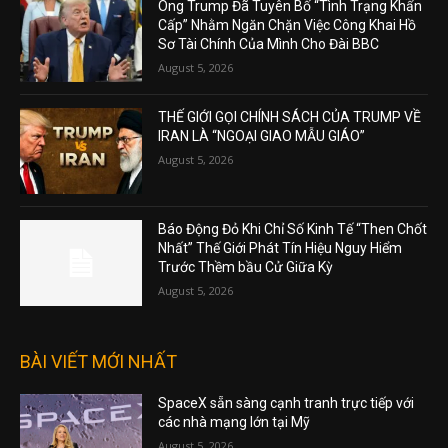
Ông Trump Đã Tuyên Bố “Tình Trạng Khẩn
Cấp” Nhằm Ngăn Chặn Việc Công Khai Hồ
Sơ Tài Chính Của Mình Cho Đài BBC
August 5, 2026
THẾ GIỚI GỌI CHÍNH SÁCH CỦA TRUMP VỀ
IRAN LÀ “NGOẠI GIAO MẪU GIÁO”
August 5, 2026
Báo Động Đỏ Khi Chỉ Số Kinh Tế “Then Chốt
Nhất” Thế Giới Phát Tín Hiệu Nguy Hiểm
Trước Thềm bầu Cử Giữa Kỳ
August 5, 2026
BÀI VIẾT MỚI NHẤT
SpaceX sẵn sàng cạnh tranh trực tiếp với
các nhà mạng lớn tại Mỹ
August 5, 2026