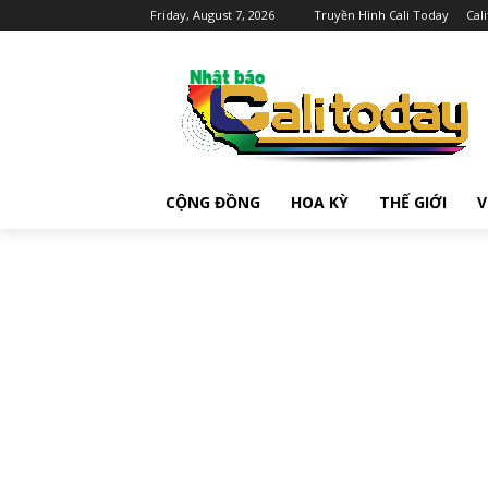
Friday, August 7, 2026
Truyền Hình Cali Today
Cal
CỘNG ĐỒNG
HOA KỲ
THẾ GIỚI
V