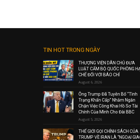
TIN HOT TRONG NGÀY
THƯỢNG VIỆN DÂN CHỦ ĐƯA
LUẬT CẤM BỘ QUỐC PHÒNG H
CHẾ ĐỐI VỚI BÁO CHÍ
August 6, 2026
Ông Trump Đã Tuyên Bố “Tình
Trạng Khẩn Cấp” Nhằm Ngăn
Chặn Việc Công Khai Hồ Sơ Tài
Chính Của Mình Cho Đài BBC
August 5, 2026
THẾ GIỚI GỌI CHÍNH SÁCH CỦA
TRUMP VỀ IRAN LÀ “NGOẠI GI