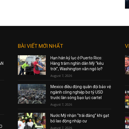
BÀI VIẾT MỚI NHẤT
V
Hạn hán kỷ lục ở Puerto Rico:
ẠN
Hàng trăm nghìn dân Mỹ “kêu
trời”, Washington vẫn ngó lơ?
August 7, 2026
Mexico điều động quân đội bảo vệ
ngành công nghiệp bơ tỷ USD
trước làn sóng bạo lực cartel
August 7, 2026
Nước Mỹ nhận “trái đắng” khi gạt
bỏ lao động nhập cư
AO
August 7, 2026