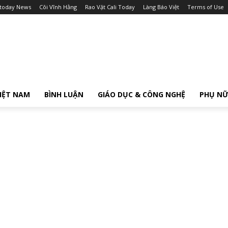
itoday News
Cõi Vĩnh Hằng
Rao Vặt Cali Today
Làng Báo Việt
Terms of Use
IỆT NAM
BÌNH LUẬN
GIÁO DỤC & CÔNG NGHỆ
PHỤ N