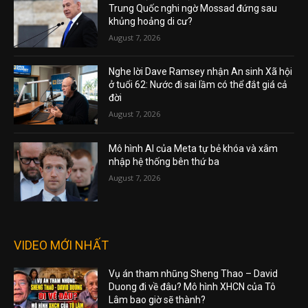
Trung Quốc nghi ngờ Mossad đứng sau
khủng hoảng di cư?
August 7, 2026
Nghe lời Dave Ramsey nhận An sinh Xã hội
ở tuổi 62: Nước đi sai lầm có thể đắt giá cả
đời
August 7, 2026
Mô hình AI của Meta tự bẻ khóa và xâm
nhập hệ thống bên thứ ba
August 7, 2026
VIDEO MỚI NHẤT
Vụ án tham nhũng Sheng Thao – David
Duong đi về đâu? Mô hình XHCN của Tô
Lâm bao giờ sẽ thành?