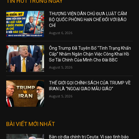
TIN HOT TRONG NGÀY
THƯỢNG VIỆN DÂN CHỦ ĐƯA LUẬT CẤM
BỘ QUỐC PHÒNG HẠN CHẾ ĐỐI VỚI BÁO
CHÍ
August 6, 2026
Ông Trump Đã Tuyên Bố “Tình Trạng Khẩn
Cấp” Nhằm Ngăn Chặn Việc Công Khai Hồ
Sơ Tài Chính Của Mình Cho Đài BBC
August 5, 2026
THẾ GIỚI GỌI CHÍNH SÁCH CỦA TRUMP VỀ
IRAN LÀ “NGOẠI GIAO MẪU GIÁO”
August 5, 2026
BÀI VIẾT MỚI NHẤT
Bàn cờ địa chính trị Ceuta: Vì sao tình báo