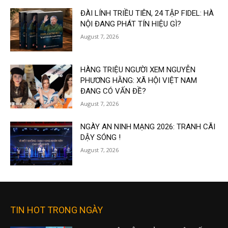
ĐÀI LÍNH TRIỀU TIÊN, 24 TẬP FIDEL: HÀ
NỘI ĐANG PHÁT TÍN HIỆU GÌ?
August 7, 2026
HÀNG TRIỆU NGƯỜI XEM NGUYỄN
PHƯƠNG HẰNG: XÃ HỘI VIỆT NAM
ĐANG CÓ VẤN ĐỀ?
August 7, 2026
NGÀY AN NINH MẠNG 2026: TRANH CÃI
DẬY SÓNG !
August 7, 2026
TIN HOT TRONG NGÀY