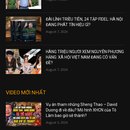
ĐÀI LÍNH TRIỀU TIÊN, 24 TẬP FIDEL: HÀ NỘI
ĐANG PHÁT TÍN HIỆU GÌ?
August 7, 2026
HÀNG TRIỆU NGƯỜI XEM NGUYỄN PHƯƠNG
HẰNG: XÃ HỘI VIỆT NAM ĐANG CÓ VẤN
ĐỀ?
August 7, 2026
VIDEO MỚI NHẤT
Vụ án tham nhũng Sheng Thao – David
Duong đi về đâu? Mô hình XHCN của Tô
Lâm bao giờ sẽ thành?
August 5, 2026