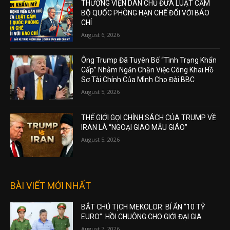
THƯỢNG VIỆN DÂN CHỦ ĐƯA LUẬT CẤM
BỘ QUỐC PHÒNG HẠN CHẾ ĐỐI VỚI BÁO
CHÍ
August 6, 2026
Ông Trump Đã Tuyên Bố “Tình Trạng Khẩn
Cấp” Nhằm Ngăn Chặn Việc Công Khai Hồ
Sơ Tài Chính Của Mình Cho Đài BBC
August 5, 2026
THẾ GIỚI GỌI CHÍNH SÁCH CỦA TRUMP VỀ
IRAN LÀ “NGOẠI GIAO MẪU GIÁO”
August 5, 2026
BÀI VIẾT MỚI NHẤT
BẮT CHỦ TỊCH MEKOLOR: BÍ ẨN “10 TỶ
EURO”. HỒI CHUÔNG CHO GIỚI ĐẠI GIA
August 7, 2026