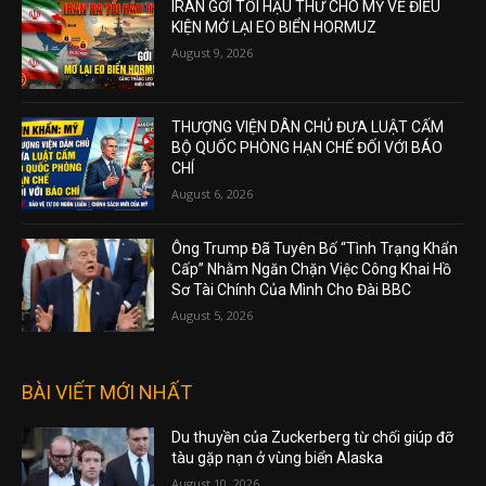
IRAN GỞI TỐI HẬU THƯ CHO MỸ VỀ ĐIỀU
KIỆN MỞ LẠI EO BIỂN HORMUZ
August 9, 2026
THƯỢNG VIỆN DÂN CHỦ ĐƯA LUẬT CẤM
BỘ QUỐC PHÒNG HẠN CHẾ ĐỐI VỚI BÁO
CHÍ
August 6, 2026
Ông Trump Đã Tuyên Bố “Tình Trạng Khẩn
Cấp” Nhằm Ngăn Chặn Việc Công Khai Hồ
Sơ Tài Chính Của Mình Cho Đài BBC
August 5, 2026
BÀI VIẾT MỚI NHẤT
Du thuyền của Zuckerberg từ chối giúp đỡ
tàu gặp nạn ở vùng biển Alaska
August 10, 2026