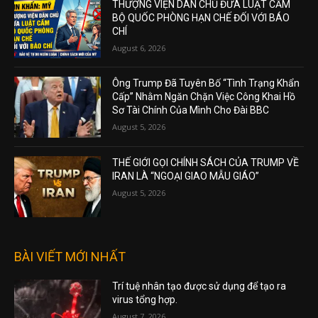
THƯỢNG VIỆN DÂN CHỦ ĐƯA LUẬT CẤM
BỘ QUỐC PHÒNG HẠN CHẾ ĐỐI VỚI BÁO
CHÍ
August 6, 2026
Ông Trump Đã Tuyên Bố “Tình Trạng Khẩn
Cấp” Nhằm Ngăn Chặn Việc Công Khai Hồ
Sơ Tài Chính Của Mình Cho Đài BBC
August 5, 2026
THẾ GIỚI GỌI CHÍNH SÁCH CỦA TRUMP VỀ
IRAN LÀ “NGOẠI GIAO MẪU GIÁO”
August 5, 2026
BÀI VIẾT MỚI NHẤT
Trí tuệ nhân tạo được sử dụng để tạo ra
virus tổng hợp.
August 7, 2026