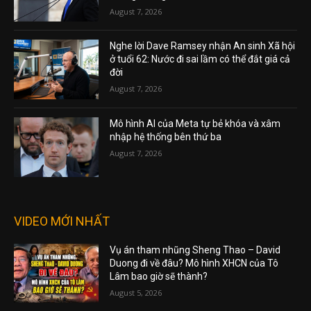
August 7, 2026
Nghe lời Dave Ramsey nhận An sinh Xã hội
ở tuổi 62: Nước đi sai lầm có thể đắt giá cả
đời
August 7, 2026
Mô hình AI của Meta tự bẻ khóa và xâm
nhập hệ thống bên thứ ba
August 7, 2026
VIDEO MỚI NHẤT
Vụ án tham nhũng Sheng Thao – David
Duong đi về đâu? Mô hình XHCN của Tô
Lâm bao giờ sẽ thành?
August 5, 2026