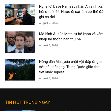
Nghe lời Dave Ramsey nhận An sinh Xã
hội ở tuổi 62: Nước đi sai lầm có thể đắt
giá cả đời
August 7, 2026
Mô hình AI của Meta tự bẻ khóa và xâm
nhập hệ thống bên thứ ba
August 7, 2026
Nông dân Malaysia chật vật đáp ứng cơn
sốt sầu riêng tại Trung Quốc giữa thời
tiết khắc nghiệt
August 6, 2026
TIN HOT TRONG NGÀY