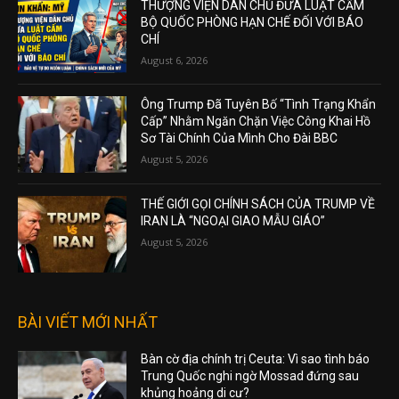
THƯỢNG VIỆN DÂN CHỦ ĐƯA LUẬT CẤM
BỘ QUỐC PHÒNG HẠN CHẾ ĐỐI VỚI BÁO
CHÍ
August 6, 2026
Ông Trump Đã Tuyên Bố “Tình Trạng Khẩn
Cấp” Nhằm Ngăn Chặn Việc Công Khai Hồ
Sơ Tài Chính Của Mình Cho Đài BBC
August 5, 2026
THẾ GIỚI GỌI CHÍNH SÁCH CỦA TRUMP VỀ
IRAN LÀ “NGOẠI GIAO MẪU GIÁO”
August 5, 2026
BÀI VIẾT MỚI NHẤT
Bàn cờ địa chính trị Ceuta: Vì sao tình báo
Trung Quốc nghi ngờ Mossad đứng sau
khủng hoảng di cư?