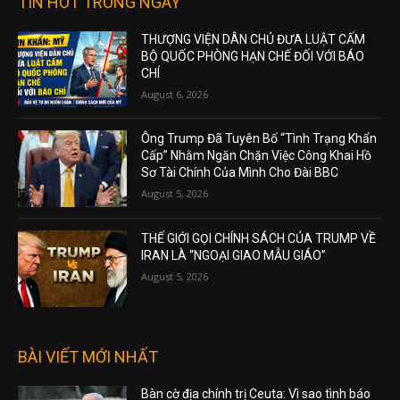
TIN HOT TRONG NGÀY
THƯỢNG VIỆN DÂN CHỦ ĐƯA LUẬT CẤM
BỘ QUỐC PHÒNG HẠN CHẾ ĐỐI VỚI BÁO
CHÍ
August 6, 2026
Ông Trump Đã Tuyên Bố “Tình Trạng Khẩn
Cấp” Nhằm Ngăn Chặn Việc Công Khai Hồ
Sơ Tài Chính Của Mình Cho Đài BBC
August 5, 2026
THẾ GIỚI GỌI CHÍNH SÁCH CỦA TRUMP VỀ
IRAN LÀ “NGOẠI GIAO MẪU GIÁO”
August 5, 2026
BÀI VIẾT MỚI NHẤT
Bàn cờ địa chính trị Ceuta: Vì sao tình báo