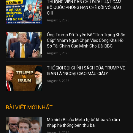
THƯỢNG VIỆN DÂN CHỦ ĐƯA LUẬT CẤM
BỘ QUỐC PHÒNG HẠN CHẾ ĐỐI VỚI BÁO
CHÍ
August 6, 2026
Ông Trump Đã Tuyên Bố “Tình Trạng Khẩn
Cấp” Nhằm Ngăn Chặn Việc Công Khai Hồ
Sơ Tài Chính Của Mình Cho Đài BBC
August 5, 2026
THẾ GIỚI GỌI CHÍNH SÁCH CỦA TRUMP VỀ
IRAN LÀ “NGOẠI GIAO MẪU GIÁO”
August 5, 2026
BÀI VIẾT MỚI NHẤT
Mô hình AI của Meta tự bẻ khóa và xâm
nhập hệ thống bên thứ ba
August 7, 2026