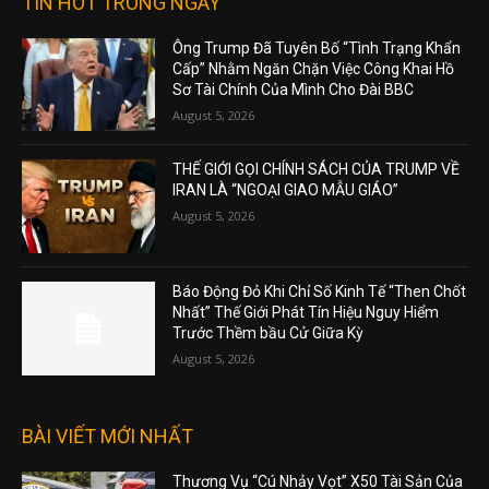
TIN HOT TRONG NGÀY
Ông Trump Đã Tuyên Bố “Tình Trạng Khẩn
Cấp” Nhằm Ngăn Chặn Việc Công Khai Hồ
Sơ Tài Chính Của Mình Cho Đài BBC
August 5, 2026
THẾ GIỚI GỌI CHÍNH SÁCH CỦA TRUMP VỀ
IRAN LÀ “NGOẠI GIAO MẪU GIÁO”
August 5, 2026
Báo Động Đỏ Khi Chỉ Số Kinh Tế “Then Chốt
Nhất” Thế Giới Phát Tín Hiệu Nguy Hiểm
Trước Thềm bầu Cử Giữa Kỳ
August 5, 2026
BÀI VIẾT MỚI NHẤT
Thương Vụ “Cú Nhảy Vọt” X50 Tài Sản Của