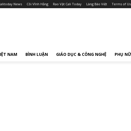
alitoday News
Cõi Vĩnh Hằng
Rao Vặt Cali Today
Làng Báo Việt
Terms of Us
IỆT NAM
BÌNH LUẬN
GIÁO DỤC & CÔNG NGHỆ
PHỤ N