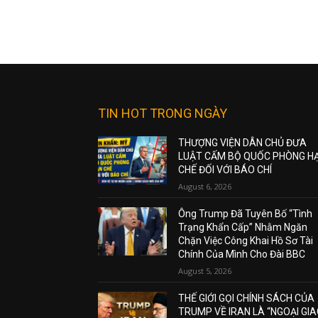
TIN HOT TRONG NGÀY
THƯỢNG VIỆN DÂN CHỦ ĐƯA
LUẬT CẤM BỘ QUỐC PHÒNG H
CHẾ ĐỐI VỚI BÁO CHÍ
August 6, 2026
Ông Trump Đã Tuyên Bố “Tình
Trạng Khẩn Cấp” Nhằm Ngăn
Chặn Việc Công Khai Hồ Sơ Tài
Chính Của Mình Cho Đài BBC
August 5, 2026
THẾ GIỚI GỌI CHÍNH SÁCH CỦA
TRUMP VỀ IRAN LÀ “NGOẠI GI