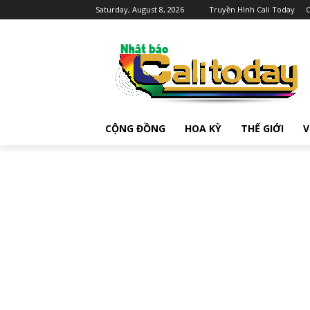
Saturday, August 8, 2026
Truyền Hình Cali Today
C
CỘNG ĐỒNG
HOA KỲ
THẾ GIỚI
V