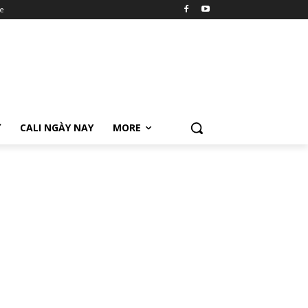
e
Ữ
CALI NGÀY NAY
MORE