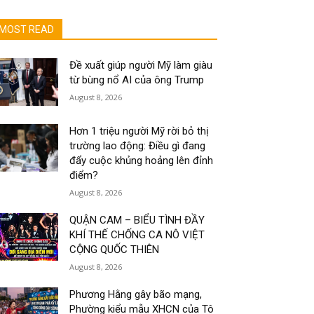
MOST READ
Đề xuất giúp người Mỹ làm giàu
từ bùng nổ AI của ông Trump
August 8, 2026
Hơn 1 triệu người Mỹ rời bỏ thị
trường lao động: Điều gì đang
đẩy cuộc khủng hoảng lên đỉnh
điểm?
August 8, 2026
QUẬN CAM – BIỂU TÌNH ĐẦY
KHÍ THẾ CHỐNG CA NÔ VIỆT
CỘNG QUỐC THIÊN
August 8, 2026
Phương Hằng gây bão mạng,
Phường kiểu mẫu XHCN của Tô