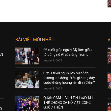
BÀI VIẾT MỚI NHẤT
V
Đề xuất giúp người Mỹ làm giàu
ẠN
từ bùng nổ AI của ông Trump
August 8, 2026
Hơn 1 triệu người Mỹ rời bỏ thị
trường lao động: Điều gì đang đẩy
cuộc khủng hoảng lên đỉnh điểm?
August 8, 2026
QUẬN CAM – BIỂU TÌNH ĐẦY KHÍ
THẾ CHỐNG CA NÔ VIỆT CỘNG
QUỐC THIÊN
AO