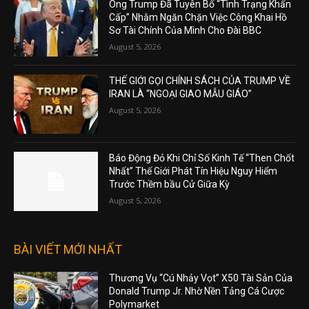
Ông Trump Đã Tuyên Bố “Tình Trạng Khẩn
Cấp” Nhằm Ngăn Chặn Việc Công Khai Hồ
Sơ Tài Chính Của Mình Cho Đài BBC
August 5, 2026
THẾ GIỚI GỌI CHÍNH SÁCH CỦA TRUMP VỀ
IRAN LÀ “NGOẠI GIAO MẪU GIÁO”
August 5, 2026
Báo Động Đỏ Khi Chỉ Số Kinh Tế “Then Chốt
Nhất” Thế Giới Phát Tín Hiệu Nguy Hiểm
Trước Thềm bầu Cử Giữa Kỳ
August 5, 2026
BÀI VIẾT MỚI NHẤT
Thương Vụ “Cú Nhảy Vọt” X50 Tài Sản Của
Donald Trump Jr. Nhờ Nền Tảng Cá Cược
Polymarket