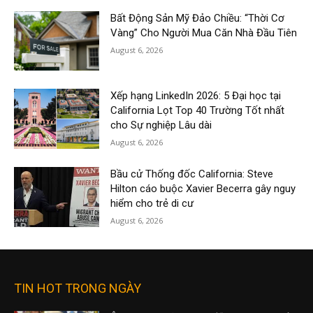
Bất Động Sản Mỹ Đảo Chiều: “Thời Cơ
Vàng” Cho Người Mua Căn Nhà Đầu Tiên
August 6, 2026
Xếp hạng LinkedIn 2026: 5 Đại học tại
California Lọt Top 40 Trường Tốt nhất
cho Sự nghiệp Lâu dài
August 6, 2026
Bầu cử Thống đốc California: Steve
Hilton cáo buộc Xavier Becerra gây nguy
hiểm cho trẻ di cư
August 6, 2026
TIN HOT TRONG NGÀY