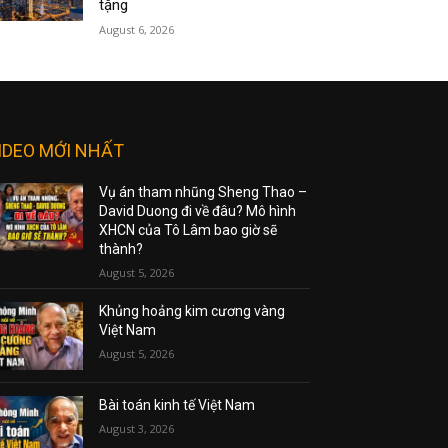
tặng
August 6, 2026
IDEO MỚI NHẤT
Vụ án tham nhũng Sheng Thao –
David Duong đi về đâu? Mô hình
XHCN của Tô Lâm bao giờ sẽ
thành?
August 5, 2026
Khủng hoảng kim cương vàng
Việt Nam
August 5, 2026
Bài toán kinh tế Việt Nam
August 3, 2026