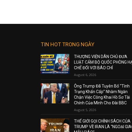
TIN HOT TRONG NGÀY
THƯỢNG VIỆN DÂN CHỦ ĐƯA
LUẬT CẤM BỘ QUỐC PHÒNG H
CHẾ ĐỐI VỚI BÁO CHÍ
August 6, 2026
Ông Trump Đã Tuyên Bố “Tình
Trạng Khẩn Cấp” Nhằm Ngăn
Chặn Việc Công Khai Hồ Sơ Tài
Chính Của Mình Cho Đài BBC
August 5, 2026
THẾ GIỚI GỌI CHÍNH SÁCH CỦA
TRUMP VỀ IRAN LÀ “NGOẠI GI