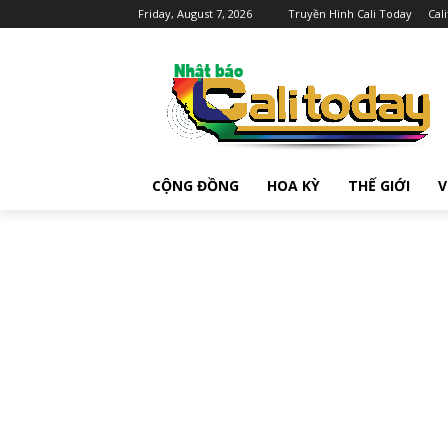
Friday, August 7, 2026
Truyền Hình Cali Today
Cal
CỘNG ĐỒNG
HOA KỲ
THẾ GIỚI
V