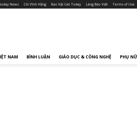
itoday News
Cõi Vĩnh Hằng
Rao Vặt Cali Today
Làng Báo Việt
Terms of Use
IỆT NAM
BÌNH LUẬN
GIÁO DỤC & CÔNG NGHỆ
PHỤ N