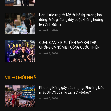
Hơn 1 triệu người Mỹ rời bỏ thị trường lao
động: Điều gì đang đẩy cuộc khủng hoảng
lên đỉnh điểm?
August 8, 2026
QUẬN CAM – BIỂU TÌNH ĐẦY KHÍ THẾ
CHỐNG CA NÔ VIỆT CỘNG QUỐC THIÊN
August 8, 2026
VIDEO MỚI NHẤT
Phương Hằng gây bão mạng, Phường kiểu
mẫu XHCN của Tô Lâm đi về đâu?
August 7, 2026