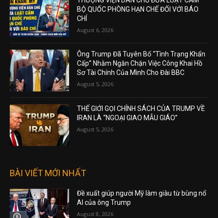
BỘ QUỐC PHÒNG HẠN CHẾ ĐỐI VỚI BÁO
CHÍ
August 6, 2026
Ông Trump Đã Tuyên Bố “Tình Trạng Khẩn
Cấp” Nhằm Ngăn Chặn Việc Công Khai Hồ
Sơ Tài Chính Của Mình Cho Đài BBC
August 5, 2026
THẾ GIỚI GỌI CHÍNH SÁCH CỦA TRUMP VỀ
IRAN LÀ “NGOẠI GIAO MẪU GIÁO”
August 5, 2026
BÀI VIẾT MỚI NHẤT
Đề xuất giúp người Mỹ làm giàu từ bùng nổ
AI của ông Trump
August 8, 2026