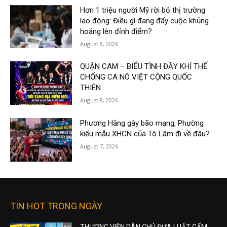
Hơn 1 triệu người Mỹ rời bỏ thị trường
lao động: Điều gì đang đẩy cuộc khủng
hoảng lên đỉnh điểm?
August 8, 2026
QUẬN CAM – BIỂU TÌNH ĐẦY KHÍ THẾ
CHỐNG CA NÔ VIỆT CỘNG QUỐC
THIÊN
August 8, 2026
Phương Hằng gây bão mạng, Phường
kiểu mẫu XHCN của Tô Lâm đi về đâu?
August 7, 2026
TIN HOT TRONG NGÀY
THƯỢNG VIỆN DÂN CHỦ ĐƯA LUẬT CẤM