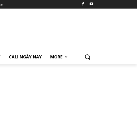
se
Ữ
CALI NGÀY NAY
MORE