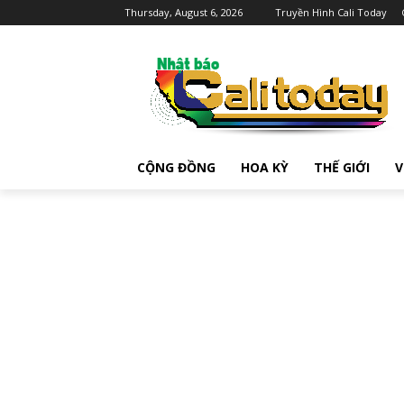
Thursday, August 6, 2026
Truyền Hình Cali Today
CỘNG ĐỒNG
HOA KỲ
THẾ GIỚI
V