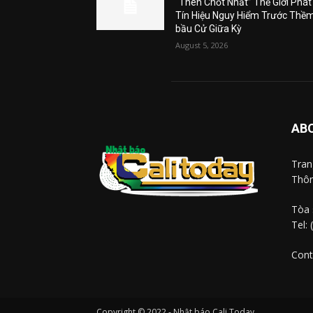
“Then Chốt Nhất” Thế Giới Phát
Tín Hiệu Nguy Hiểm Trước Thề
bầu Cử Giữa Kỳ
August 5, 2026
AB
Tra
Thôn
Tòa 
Tel:
Cont
Copyright © 2022 - Nhật báo Cali Today