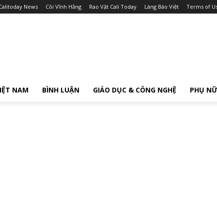
Calitoday News
Cõi Vĩnh Hằng
Rao Vặt Cali Today
Làng Báo Việt
Terms of U
IỆT NAM
BÌNH LUẬN
GIÁO DỤC & CÔNG NGHỆ
PHỤ N