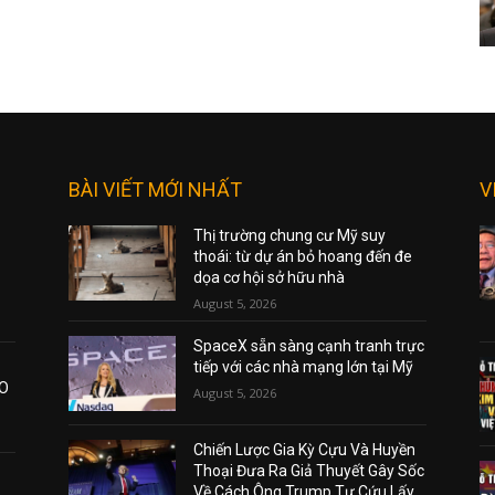
BÀI VIẾT MỚI NHẤT
V
Thị trường chung cư Mỹ suy
thoái: từ dự án bỏ hoang đến đe
dọa cơ hội sở hữu nhà
August 5, 2026
SpaceX sẵn sàng cạnh tranh trực
tiếp với các nhà mạng lớn tại Mỹ
AO
August 5, 2026
Chiến Lược Gia Kỳ Cựu Và Huyền
Thoại Đưa Ra Giả Thuyết Gây Sốc
Về Cách Ông Trump Tự Cứu Lấy