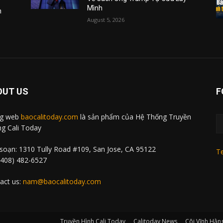
Mình
m
August 5, 2026
OUT US
F
ng web
baocalitoday.com
là sản phẩm của Hệ Thống Truyền
g Cali Today
soạn: 1310 Tully Road #109, San Jose, CA 95122
Te
 (408) 482-6527
act us:
nam@baocalitoday.com
Truyền Hình Cali Today
Calitoday News
Cõi Vĩnh Hằn