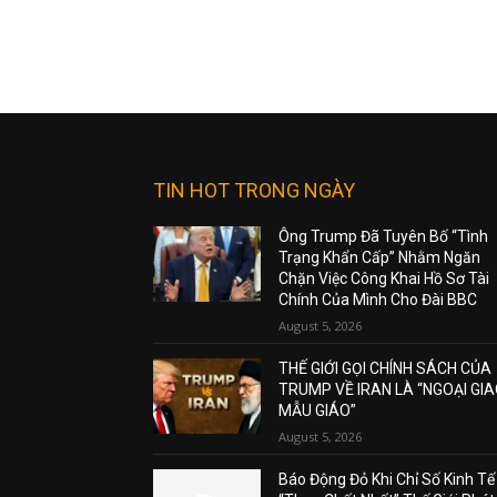
TIN HOT TRONG NGÀY
Ông Trump Đã Tuyên Bố “Tình
Trạng Khẩn Cấp” Nhằm Ngăn
Chặn Việc Công Khai Hồ Sơ Tài
Chính Của Mình Cho Đài BBC
August 5, 2026
THẾ GIỚI GỌI CHÍNH SÁCH CỦA
TRUMP VỀ IRAN LÀ “NGOẠI GI
MẪU GIÁO”
August 5, 2026
Báo Động Đỏ Khi Chỉ Số Kinh Tế