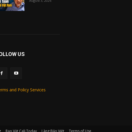
August 3, 2026
OLLOW US
rms and Policy Services
g
Rao Vặt Cali Today
Làng Báo Việt
Terms of Use