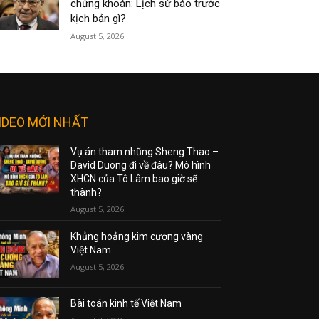
chứng khoán: Lịch sử báo trước
kịch bản gì?
August 5, 2026
IDEO MỚI NHẤT
Vụ án tham nhũng Sheng Thao –
David Duong đi về đâu? Mô hình
XHCN của Tô Lâm bao giờ sẽ
thành?
August 5, 2026
Khủng hoảng kim cương vàng
Việt Nam
August 5, 2026
Bài toán kinh tế Việt Nam