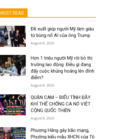
MOST READ
Đề xuất giúp người Mỹ làm giàu
từ bùng nổ AI của ông Trump
August 8, 2026
Hơn 1 triệu người Mỹ rời bỏ thị
trường lao động: Điều gì đang
đẩy cuộc khủng hoảng lên đỉnh
điểm?
August 8, 2026
QUẬN CAM – BIỂU TÌNH ĐẦY
KHÍ THẾ CHỐNG CA NÔ VIỆT
CỘNG QUỐC THIÊN
August 8, 2026
Phương Hằng gây bão mạng,
Phường kiểu mẫu XHCN của Tô