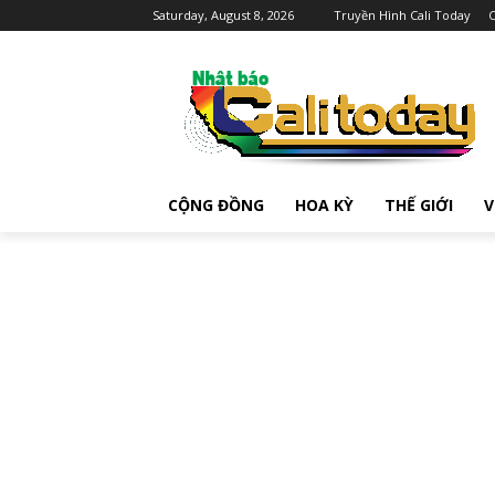
Saturday, August 8, 2026
Truyền Hình Cali Today
C
CỘNG ĐỒNG
HOA KỲ
THẾ GIỚI
V