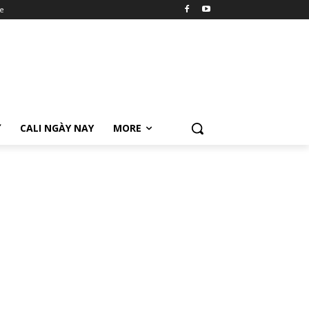
e
Ữ
CALI NGÀY NAY
MORE