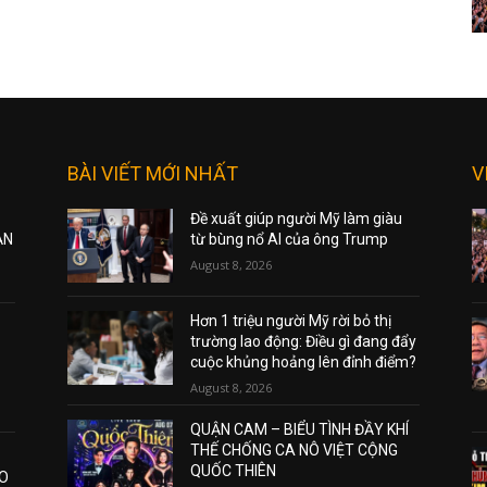
BÀI VIẾT MỚI NHẤT
V
Đề xuất giúp người Mỹ làm giàu
ẠN
từ bùng nổ AI của ông Trump
August 8, 2026
Hơn 1 triệu người Mỹ rời bỏ thị
trường lao động: Điều gì đang đẩy
cuộc khủng hoảng lên đỉnh điểm?
August 8, 2026
QUẬN CAM – BIỂU TÌNH ĐẦY KHÍ
THẾ CHỐNG CA NÔ VIỆT CỘNG
QUỐC THIÊN
AO