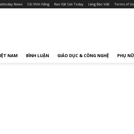
alitoday News
Cõi Vĩnh Hằng
Rao Vặt Cali Today
Làng Báo Việt
Terms of Us
IỆT NAM
BÌNH LUẬN
GIÁO DỤC & CÔNG NGHỆ
PHỤ N