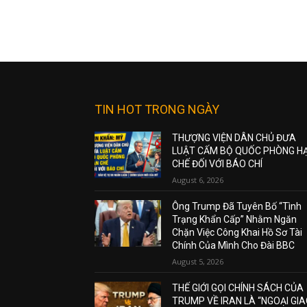
TIN HOT TRONG NGÀY
THƯỢNG VIỆN DÂN CHỦ ĐƯA
LUẬT CẤM BỘ QUỐC PHÒNG H
CHẾ ĐỐI VỚI BÁO CHÍ
August 6, 2026
Ông Trump Đã Tuyên Bố “Tình
Trạng Khẩn Cấp” Nhằm Ngăn
Chặn Việc Công Khai Hồ Sơ Tài
Chính Của Mình Cho Đài BBC
August 5, 2026
THẾ GIỚI GỌI CHÍNH SÁCH CỦA
TRUMP VỀ IRAN LÀ “NGOẠI GI