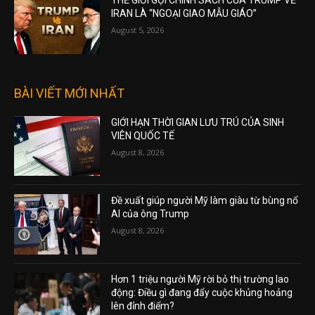
THẾ GIỚI GỌI CHÍNH SÁCH CỦA TRUMP VỀ
IRAN LÀ “NGOẠI GIAO MẪU GIÁO”
August 5, 2026
BÀI VIẾT MỚI NHẤT
GIỚI HẠN THỜI GIAN LƯU TRÚ CỦA SINH
VIÊN QUỐC TẾ
August 8, 2026
Đề xuất giúp người Mỹ làm giàu từ bùng nổ
AI của ông Trump
August 8, 2026
Hơn 1 triệu người Mỹ rời bỏ thị trường lao
động: Điều gì đang đẩy cuộc khủng hoảng
lên đỉnh điểm?