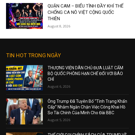
QUẬN CAM – BIỂU TÌNH ĐẦY KHÍ THẾ
CHỐNG CA NÔ VIỆT CỘNG QUỐC
THIÊN
August 8, 2026
TIN HOT TRONG NGÀY
THƯỢNG VIỆN DÂN CHỦ ĐƯA LUẬT CẤM
BỘ QUỐC PHÒNG HẠN CHẾ ĐỐI VỚI BÁO
CHÍ
August 6, 2026
Ông Trump Đã Tuyên Bố “Tình Trạng Khẩn
Cấp” Nhằm Ngăn Chặn Việc Công Khai Hồ
Sơ Tài Chính Của Mình Cho Đài BBC
August 5, 2026