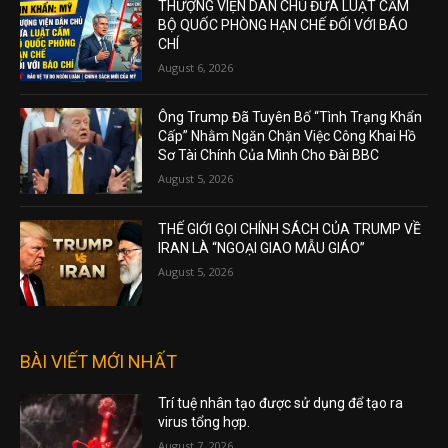
THƯỢNG VIỆN DÂN CHỦ ĐƯA LUẬT CẤM
BỘ QUỐC PHÒNG HẠN CHẾ ĐỐI VỚI BÁO
CHÍ
August 6, 2026
Ông Trump Đã Tuyên Bố “Tình Trạng Khẩn
Cấp” Nhằm Ngăn Chặn Việc Công Khai Hồ
Sơ Tài Chính Của Mình Cho Đài BBC
August 5, 2026
THẾ GIỚI GỌI CHÍNH SÁCH CỦA TRUMP VỀ
IRAN LÀ “NGOẠI GIAO MẪU GIÁO”
August 5, 2026
BÀI VIẾT MỚI NHẤT
Trí tuệ nhân tạo được sử dụng để tạo ra
virus tổng hợp.
August 7, 2026