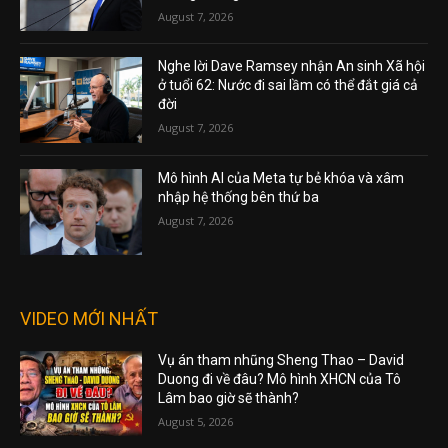
August 7, 2026
Nghe lời Dave Ramsey nhận An sinh Xã hội
ở tuổi 62: Nước đi sai lầm có thể đắt giá cả
đời
August 7, 2026
Mô hình AI của Meta tự bẻ khóa và xâm
nhập hệ thống bên thứ ba
August 7, 2026
VIDEO MỚI NHẤT
Vụ án tham nhũng Sheng Thao – David
Duong đi về đâu? Mô hình XHCN của Tô
Lâm bao giờ sẽ thành?
August 5, 2026