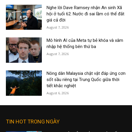
Nghe lời Dave Ramsey nhận An sinh Xã
hội ở tuổi 62: Nước đi sai lầm có thể đắt
giá cả đời
August 7, 2026
Mô hình AI của Meta tự bẻ khóa và xâm
nhập hệ thống bên thứ ba
August 7, 2026
Nông dân Malaysia chật vật đáp ứng cơn
sốt sầu riêng tại Trung Quốc giữa thời
tiết khắc nghiệt
August 6, 2026
TIN HOT TRONG NGÀY