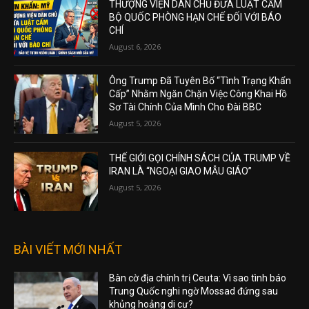
THƯỢNG VIỆN DÂN CHỦ ĐƯA LUẬT CẤM
BỘ QUỐC PHÒNG HẠN CHẾ ĐỐI VỚI BÁO
CHÍ
August 6, 2026
Ông Trump Đã Tuyên Bố “Tình Trạng Khẩn
Cấp” Nhằm Ngăn Chặn Việc Công Khai Hồ
Sơ Tài Chính Của Mình Cho Đài BBC
August 5, 2026
THẾ GIỚI GỌI CHÍNH SÁCH CỦA TRUMP VỀ
IRAN LÀ “NGOẠI GIAO MẪU GIÁO”
August 5, 2026
BÀI VIẾT MỚI NHẤT
Bàn cờ địa chính trị Ceuta: Vì sao tình báo
Trung Quốc nghi ngờ Mossad đứng sau
khủng hoảng di cư?