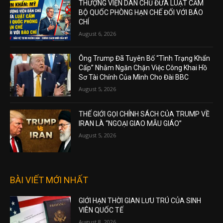
THƯỢNG VIỆN DÂN CHỦ ĐƯA LUẬT CẤM
BỘ QUỐC PHÒNG HẠN CHẾ ĐỐI VỚI BÁO
CHÍ
August 6, 2026
Ông Trump Đã Tuyên Bố “Tình Trạng Khẩn
Cấp” Nhằm Ngăn Chặn Việc Công Khai Hồ
Sơ Tài Chính Của Mình Cho Đài BBC
August 5, 2026
THẾ GIỚI GỌI CHÍNH SÁCH CỦA TRUMP VỀ
IRAN LÀ “NGOẠI GIAO MẪU GIÁO”
August 5, 2026
BÀI VIẾT MỚI NHẤT
GIỚI HẠN THỜI GIAN LƯU TRÚ CỦA SINH
VIÊN QUỐC TẾ
August 8, 2026