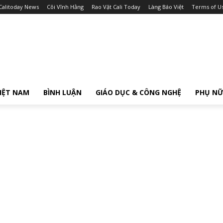
Calitoday News
Cõi Vĩnh Hằng
Rao Vặt Cali Today
Làng Báo Việt
Terms of U
IỆT NAM
BÌNH LUẬN
GIÁO DỤC & CÔNG NGHỆ
PHỤ N