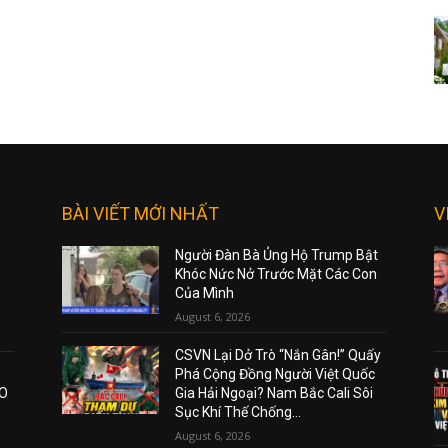
BÀI VIẾT MỚI NHẤT
V
Người Đàn Bà Ủng Hộ Trump Bật
Khóc Nức Nở Trước Mặt Các Con
Của Mình
August 6, 2026
CSVN Lại Dở Trò “Nắn Gân!” Quấy
Phá Cộng Đồng Người Việt Quốc
AO
Gia Hải Ngoại? Nam Bắc Cali Sôi
Sục Khí Thế Chống...
August 6, 2026