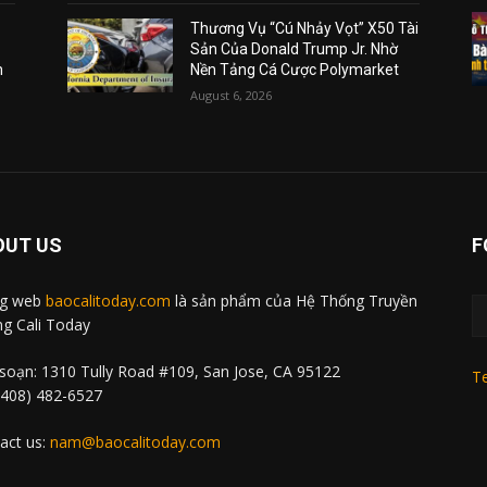
Thương Vụ “Cú Nhảy Vọt” X50 Tài
Sản Của Donald Trump Jr. Nhờ
m
Nền Tảng Cá Cược Polymarket
August 6, 2026
OUT US
F
ng web
baocalitoday.com
là sản phẩm của Hệ Thống Truyền
g Cali Today
soạn: 1310 Tully Road #109, San Jose, CA 95122
Te
 (408) 482-6527
act us:
nam@baocalitoday.com