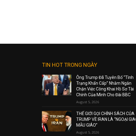
TIN HOT TRONG NGÀY
Ông Trump Đã Tuyên Bố “Tình
Trạng Khẩn Cấp” Nhằm Ngăn
Chặn Việc Công Khai Hồ Sơ Tài
Chính Của Mình Cho Đài BBC
August 5, 2026
THẾ GIỚI GỌI CHÍNH SÁCH CỦA
TRUMP VỀ IRAN LÀ “NGOẠI GI
MẪU GIÁO”
August 5, 2026