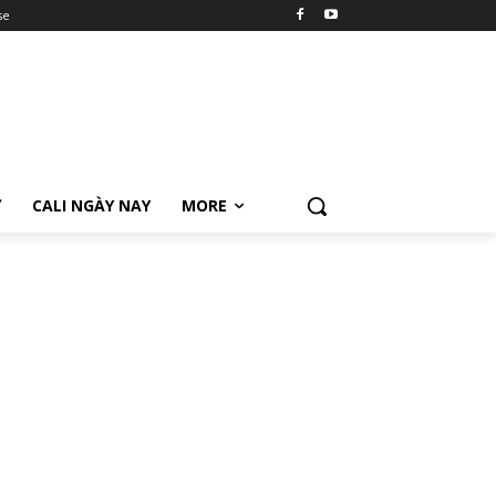
se
Ữ
CALI NGÀY NAY
MORE