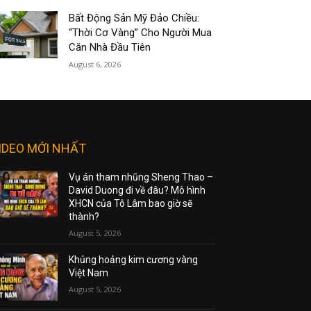
Bất Động Sản Mỹ Đảo Chiều:
“Thời Cơ Vàng” Cho Người Mua
Căn Nhà Đầu Tiên
August 6, 2026
IDEO MỚI NHẤT
Vụ án tham nhũng Sheng Thao –
David Duong đi về đâu? Mô hình
XHCN của Tô Lâm bao giờ sẽ
thành?
August 5, 2026
Khủng hoảng kim cương vàng
Việt Nam
August 5, 2026