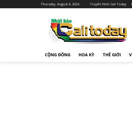
Thursday, August 6, 2026
Truyền Hình Cali Today
CỘNG ĐỒNG
HOA KỲ
THẾ GIỚI
V