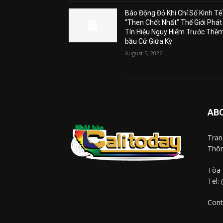
Báo Động Đỏ Khi Chỉ Số Kinh Tế
“Then Chốt Nhất” Thế Giới Phát
Tín Hiệu Nguy Hiểm Trước Thề
bầu Cử Giữa Kỳ
August 5, 2026
AB
Tra
Thôn
Tòa 
Tel:
Cont